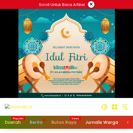
Langsung
×
Scroll Untuk Baca Artikel
ke
konten
Daerah
Berita
Buton Raya
Jurnalis Warga
Op