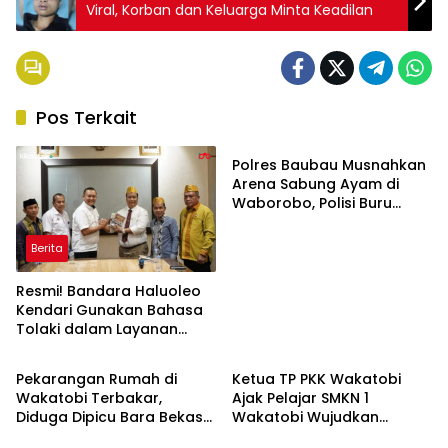
Viral, Korban dan Keluarga Minta Keadilan
Pos Terkait
Berita
Polres Baubau Musnahkan
Arena Sabung Ayam di
Waborobo, Polisi Buru
Pelaku
Berita
Resmi! Bandara Haluoleo
Kendari Gunakan Bahasa
Tolaki dalam Layanan
Berita
Berita
Pengumuman
Pekarangan Rumah di
Ketua TP PKK Wakatobi
Wakatobi Terbakar,
Ajak Pelajar SMKN 1
Diduga Dipicu Bara Bekas
Wakatobi Wujudkan
Berita
Berita
Pembakaran Sampah
Generasi Emas 2045