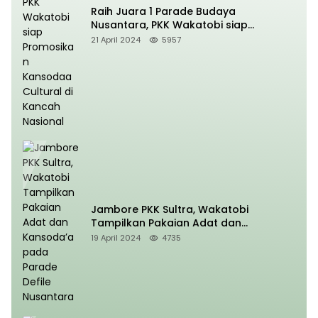
Raih Juara 1 Parade Budaya
Nusantara, PKK Wakatobi siap
Promosikan Kansodaa Cultural di
21 April 2024
5957
Kancah Nasional
Jambore PKK Sultra, Wakatobi
Tampilkan Pakaian Adat dan
Kansoda’a pada Parade Defile
19 April 2024
4735
Nusantara