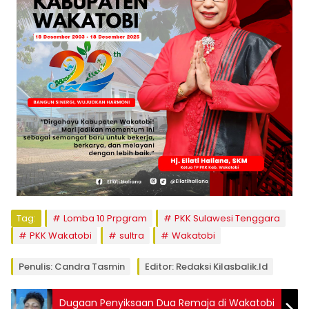
Tag:
Lomba 10 Prpgram
PKK Sulawesi Tenggara
PKK Wakatobi
sultra
Wakatobi
Penulis: Candra Tasmin
Editor: Redaksi Kilasbalik.id
Dugaan Penyiksaan Dua Remaja di Wakatobi