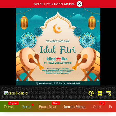
Langsung
×
Scroll Untuk Baca Artikel
ke
konten
Daerah
Berita
Buton Raya
Jurnalis Warga
Opini
Peme