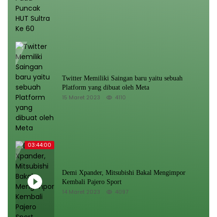
Twitter Memiliki Saingan baru yaitu sebuah
Platform yang dibuat oleh Meta
15 Maret 2023
4110
03:44:00
Demi Xpander, Mitsubishi Bakal Mengimpor
Kembali Pajero Sport
14 Maret 2023
4097