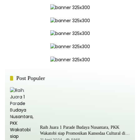
Post Populer
Raih Juara 1 Parade Budaya Nusantara, PKK
Wakatobi siap Promosikan Kansodaa Cultural di
Kancah Nasional
21 April 2024
5965