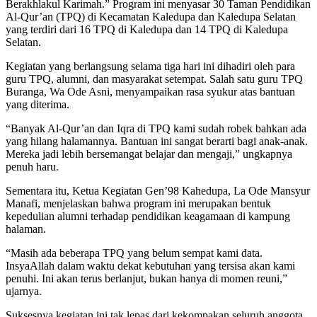
Berakhlakul Karimah.” Program ini menyasar 30 Taman Pendidikan
Al-Qur’an (TPQ) di Kecamatan Kaledupa dan Kaledupa Selatan
yang terdiri dari 16 TPQ di Kaledupa dan 14 TPQ di Kaledupa
Selatan.
Kegiatan yang berlangsung selama tiga hari ini dihadiri oleh para
guru TPQ, alumni, dan masyarakat setempat. Salah satu guru TPQ
Buranga, Wa Ode Asni, menyampaikan rasa syukur atas bantuan
yang diterima.
“Banyak Al-Qur’an dan Iqra di TPQ kami sudah robek bahkan ada
yang hilang halamannya. Bantuan ini sangat berarti bagi anak-anak.
Mereka jadi lebih bersemangat belajar dan mengaji,” ungkapnya
penuh haru.
Sementara itu, Ketua Kegiatan Gen’98 Kahedupa, La Ode Mansyur
Manafi, menjelaskan bahwa program ini merupakan bentuk
kepedulian alumni terhadap pendidikan keagamaan di kampung
halaman.
“Masih ada beberapa TPQ yang belum sempat kami data.
InsyaAllah dalam waktu dekat kebutuhan yang tersisa akan kami
penuhi. Ini akan terus berlanjut, bukan hanya di momen reuni,”
ujarnya.
Suksesnya kegiatan ini tak lepas dari kekompakan seluruh anggota