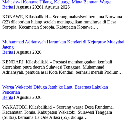
Mahasiswi Konawe Hilang, Keluarga Minta Bantuan Warga
Berita
1 Agustus 2026
1 Agustus 2026
KONAWE, Kilasbalik.id – Seorang mahasiswi bernama Nurwana
(22) dilaporkan hilang setelah meninggalkan rumahnya di Desa
Soropia, Kecamatan Soropia, Kabupaten Konawe,…
Muhammad Adriansyah Harumkan Kendari di Kejurprov Muaythai
Jateng
Berita
1 Agustus 2026
KENDARI, Kilasbalik.id – Prestasi membanggakan kembali
ditorehkan putra daerah Sulawesi Tenggara. Muhammad
Adriansyah, pemuda asal Kota Kendari, berhasil meraih Podium…
Warga Wakatobi Diduga Jatuh ke Laut, Basarnas Lakukan
Pencarian
Berita
1 Agustus 2026
WAKATOBI, Kilasbalik.id – Seorang warga Desa Runduma,
Kecamatan Tomia, Kabupaten Wakatobi, Sulawesi Tenggara
(Sultra), bernama La Ode Artasi (55), diduga…