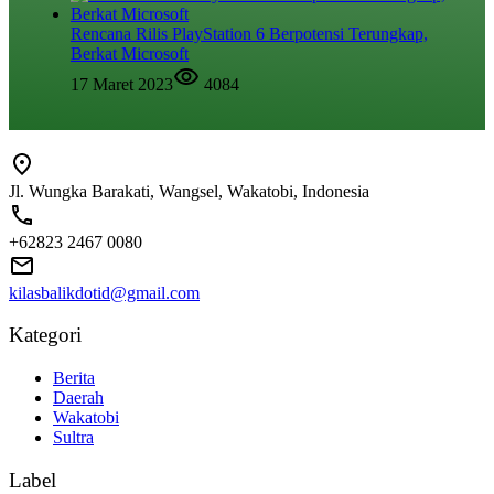
Rencana Rilis PlayStation 6 Berpotensi Terungkap,
Berkat Microsoft
17 Maret 2023
4084
Jl. Wungka Barakati, Wangsel, Wakatobi, Indonesia
+62823 2467 0080
kilasbalikdotid@gmail.com
Kategori
Berita
Daerah
Wakatobi
Sultra
Label