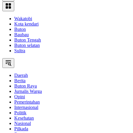
Wakatobi
Kota kendari
Buton
Baubau
Buton Tengah
Buton selatan
Sultra
Daerah
Berita
Buton Raya
Jurnalis Warga
Opini
Pemerintahan
Internasional
Politik
Kesehatan
Nasional
Pilkada