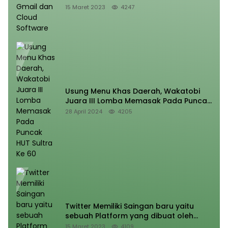
15 Maret 2023
4247
Usung Menu Khas Daerah, Wakatobi
Juara III Lomba Memasak Pada Puncak
HUT Sultra Ke 60
28 April 2024
4205
Twitter Memiliki Saingan baru yaitu
sebuah Platform yang dibuat oleh
Meta
15 Maret 2023
4109