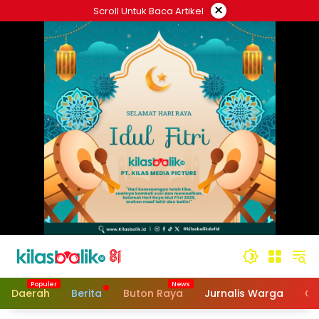
Langsung
×
Scroll Untuk Baca Artikel
ke
konten
Daerah
Berita
Buton Raya
Jurnalis Warga
Op