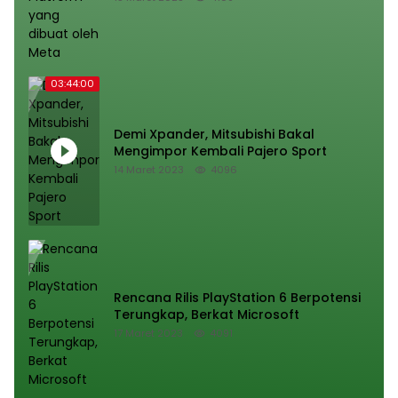
03:44:00
Demi Xpander, Mitsubishi Bakal
Mengimpor Kembali Pajero Sport
14 Maret 2023
4096
Rencana Rilis PlayStation 6 Berpotensi
Terungkap, Berkat Microsoft
17 Maret 2023
4091