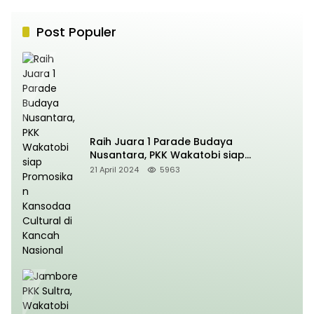
Post Populer
Raih Juara 1 Parade Budaya
Nusantara, PKK Wakatobi siap
Promosikan Kansodaa Cultural di
21 April 2024
5963
Kancah Nasional