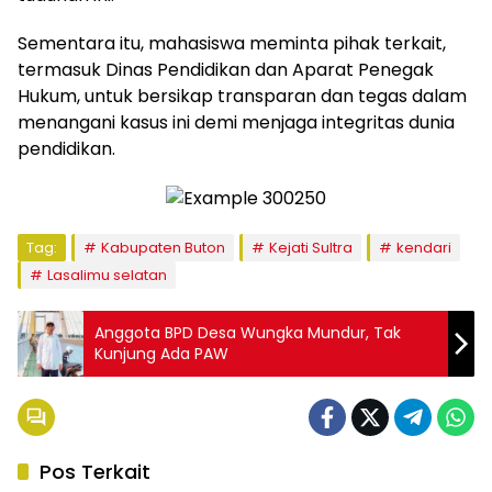
Sementara itu, mahasiswa meminta pihak terkait,
termasuk Dinas Pendidikan dan Aparat Penegak
Hukum, untuk bersikap transparan dan tegas dalam
menangani kasus ini demi menjaga integritas dunia
pendidikan.
Tag:
Kabupaten Buton
Kejati Sultra
kendari
Lasalimu selatan
Anggota BPD Desa Wungka Mundur, Tak
Kunjung Ada PAW
Pos Terkait
Berita
Berita