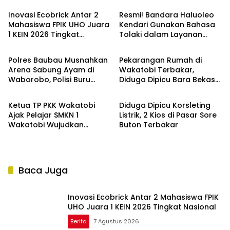
Inovasi Ecobrick Antar 2
Resmi! Bandara Haluoleo
Mahasiswa FPIK UHO Juara
Kendari Gunakan Bahasa
1 KEIN 2026 Tingkat
Tolaki dalam Layanan
Berita
Berita
Nasional
Pengumuman
Polres Baubau Musnahkan
Pekarangan Rumah di
Arena Sabung Ayam di
Wakatobi Terbakar,
Waborobo, Polisi Buru
Diduga Dipicu Bara Bekas
Berita
Berita
Pelaku
Pembakaran Sampah
Ketua TP PKK Wakatobi
Diduga Dipicu Korsleting
Ajak Pelajar SMKN 1
Listrik, 2 Kios di Pasar Sore
Wakatobi Wujudkan
Buton Terbakar
Generasi Emas 2045
Baca Juga
Inovasi Ecobrick Antar 2 Mahasiswa FPIK
UHO Juara 1 KEIN 2026 Tingkat Nasional
Berita
7 Agustus 2026