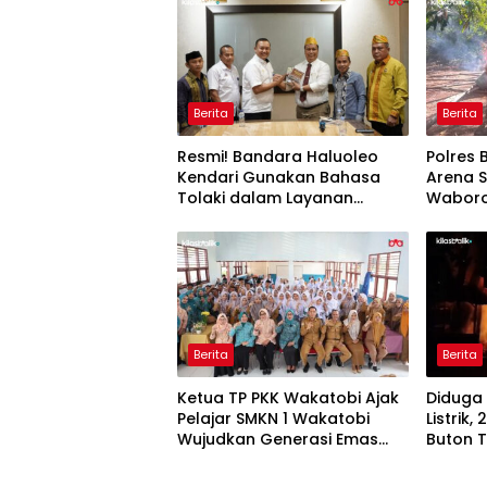
Berita
Berita
Resmi! Bandara Haluoleo
Polres
Kendari Gunakan Bahasa
Arena 
Tolaki dalam Layanan
Waborob
Pengumuman
Berita
Berita
Ketua TP PKK Wakatobi Ajak
Diduga 
Pelajar SMKN 1 Wakatobi
Listrik,
Wujudkan Generasi Emas
Buton 
2045