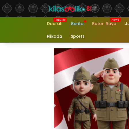
Langsung
ke
konten
Daerah
Berita
Buton Raya
J
Pilkada
Sports