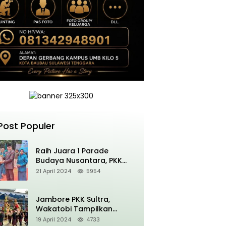
Post Populer
Raih Juara 1 Parade
Budaya Nusantara, PKK
Wakatobi siap Promosikan
21 April 2024
5954
Kansodaa Cultural di
Kancah Nasional
Jambore PKK Sultra,
Wakatobi Tampilkan
Pakaian Adat dan
19 April 2024
4733