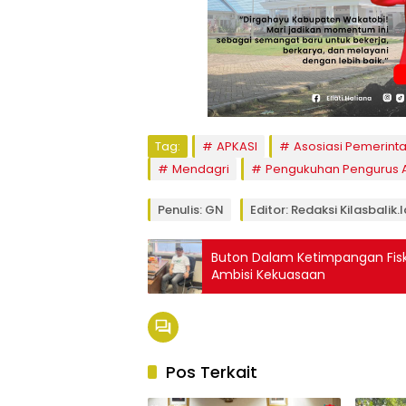
Tag:
APKASI
Asosiasi Pemerint
Mendagri
Pengukuhan Pengurus 
Penulis: GN
Editor: Redaksi Kilasbalik.i
Buton Dalam Ketimpangan Fisk
Ambisi Kekuasaan
Pos Terkait