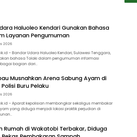
dara Haluoleo Kendari Gunakan Bahasa
lam Layanan Pengumuman
us 2026
lik.id – Bandar Udara Haluoleo Kendari, Sulawesi Tenggara,
akan bahasa Tolaki dalam pengumuman informasi
bagai bagian dari…
ubau Musnahkan Arena Sabung Ayam di
Polisi Buru Pelaku
us 2026
lik.id – Aparat kepolisian membongkar sekaligus membakar
am yang diduga menjadi lokasi praktik perjudian di
bunan…
 Rumah di Wakatobi Terbakar, Diduga
ra Bekas Pembakaran Sampah