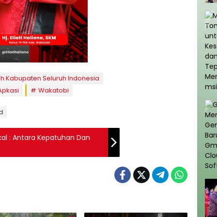
ah Kabupaten Seluruh Indonesia
Apkasi
Wakatobi
d
al : Antara Kepatuhan Dan