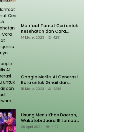
Kansoda’a pada Parade
Defile Nusantara
Manfaat Tomat Ceri untuk
Kesehatan dan Cara
Tepat Mengonsumsinya
14 Maret 2023
4291
Google Merilis AI Generasi
Baru untuk Gmail dan
Cloud Software
15 Maret 2023
4239
Usung Menu Khas Daerah,
Wakatobi Juara III Lomba
Memasak Pada Puncak
28 April 2024
4197
HUT Sultra Ke 60