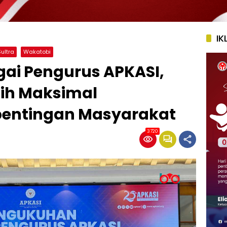
IK
Sultra
Wakatobi
ai Pengurus APKASI,
bih Maksimal
entingan Masyarakat
3720