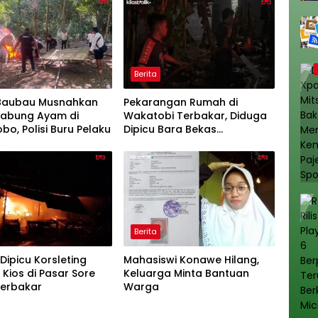
Berita
 Baubau Musnahkan
Pekarangan Rumah di
Sabung Ayam di
Wakatobi Terbakar, Diduga
o, Polisi Buru Pelaku
Dipicu Bara Bekas
Pembakaran Sampah
Berita
Dipicu Korsleting
Mahasiswi Konawe Hilang,
 2 Kios di Pasar Sore
Keluarga Minta Bantuan
Terbakar
Warga