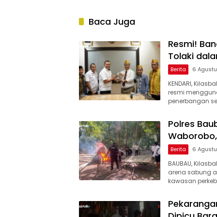
Baca Juga
Resmi! Ban
Tolaki da
Berita
6 Agust
KENDARI, Kilasba
resmi menggun
penerbangan se
Polres Ba
Waborobo, 
Berita
6 Agust
BAUBAU, Kilasba
arena sabung ay
kawasan perke
Pekarangan
Dipicu Ba