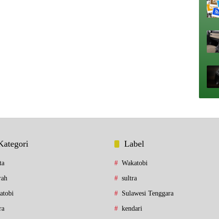
Kategori
Label
ta
Wakatobi
rah
sultra
atobi
Sulawesi Tenggara
ra
kendari