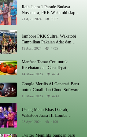
Raih Juara 1 Parade Budaya
Nusantara, PKK Wakatobi siap
Promosikan Kansodaa Cultural di
21 April 2024
5957
Kancah Nasional
Jambore PKK Sultra, Wakatobi
Tampilkan Pakaian Adat dan
Kansoda’a pada Parade Defile
19 April 2024
4735
Nusantara
Manfaat Tomat Ceri untuk
Kesehatan dan Cara Tepat
Mengonsumsinya
14 Maret 2023
4294
Google Merilis AI Generasi Baru
untuk Gmail dan Cloud Software
15 Maret 2023
4241
Usung Menu Khas Daerah,
Wakatobi Juara III Lomba
Memasak Pada Puncak HUT
28 April 2024
4199
Sultra Ke 60
Twitter Memiliki Saingan baru