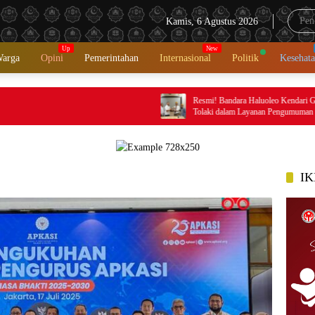
Kamis, 6 Agustus 2026
Warga
Opini
Pemerintahan
Internasional
Politik
Kesehat
Resmi! Bandara Haluoleo Kendari Gunakan Bahasa
Tolaki dalam Layanan Pengumuman
IK