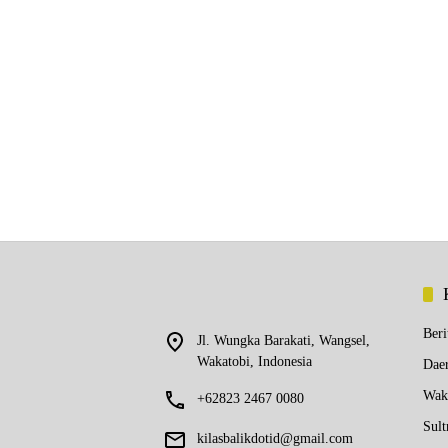
Beri
Jl. Wungka Barakati, Wangsel,
Wakatobi, Indonesia
Dae
Wak
+62823 2467 0080
Sult
kilasbalikdotid@gmail.com