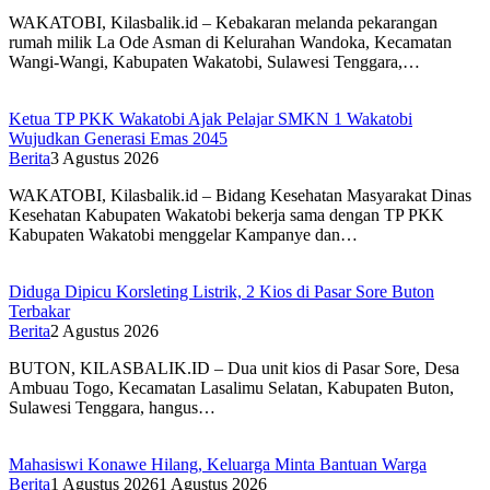
WAKATOBI, Kilasbalik.id – Kebakaran melanda pekarangan
rumah milik La Ode Asman di Kelurahan Wandoka, Kecamatan
Wangi-Wangi, Kabupaten Wakatobi, Sulawesi Tenggara,…
Ketua TP PKK Wakatobi Ajak Pelajar SMKN 1 Wakatobi
Wujudkan Generasi Emas 2045
Berita
3 Agustus 2026
WAKATOBI, Kilasbalik.id – Bidang Kesehatan Masyarakat Dinas
Kesehatan Kabupaten Wakatobi bekerja sama dengan TP PKK
Kabupaten Wakatobi menggelar Kampanye dan…
Diduga Dipicu Korsleting Listrik, 2 Kios di Pasar Sore Buton
Terbakar
Berita
2 Agustus 2026
BUTON, KILASBALIK.ID – Dua unit kios di Pasar Sore, Desa
Ambuau Togo, Kecamatan Lasalimu Selatan, Kabupaten Buton,
Sulawesi Tenggara, hangus…
Mahasiswi Konawe Hilang, Keluarga Minta Bantuan Warga
Berita
1 Agustus 2026
1 Agustus 2026