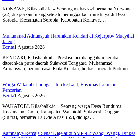
KONAWE, Kilasbalik.id – Seorang mahasiswi bernama Nurwana
(22) dilaporkan hilang setelah meninggalkan rumahnya di Desa
Soropia, Kecamatan Soropia, Kabupaten Konawe,…
Muhammad Adriansyah Harumkan Kendari di Kejurprov Muaythai
Jateng
Berita
1 Agustus 2026
KENDARI, Kilasbalik.id – Prestasi membanggakan kembali
ditorehkan putra daerah Sulawesi Tenggara. Muhammad
Adriansyah, pemuda asal Kota Kendari, berhasil meraih Podium…
Warga Wakatobi Diduga Jatuh ke Laut, Basarnas Lakukan
Pencarian
Berita
1 Agustus 2026
WAKATOBI, Kilasbalik.id – Seorang warga Desa Runduma,
Kecamatan Tomia, Kabupaten Wakatobi, Sulawesi Tenggara
(Sultra), bernama La Ode Artasi (55), diduga…
Kampanye Remaja Sehat Digelar di SMPN 2 Wangi-Wangi, Dinkes