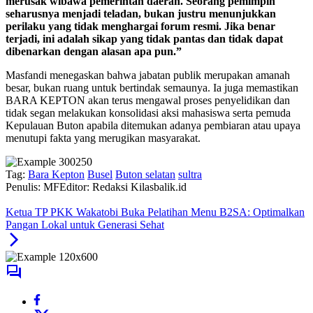
merusak wibawa pemerintah daerah. Seorang pemimpin
seharusnya menjadi teladan, bukan justru menunjukkan
perilaku yang tidak menghargai forum resmi. Jika benar
terjadi, ini adalah sikap yang tidak pantas dan tidak dapat
dibenarkan dengan alasan apa pun.”
Masfandi menegaskan bahwa jabatan publik merupakan amanah
besar, bukan ruang untuk bertindak semaunya. Ia juga memastikan
BARA KEPTON akan terus mengawal proses penyelidikan dan
tidak segan melakukan konsolidasi aksi mahasiswa serta pemuda
Kepulauan Buton apabila ditemukan adanya pembiaran atau upaya
menutupi fakta yang merugikan masyarakat.
Tag:
Bara Kepton
Busel
Buton selatan
sultra
Penulis: MF
Editor: Redaksi Kilasbalik.id
Ketua TP PKK Wakatobi Buka Pelatihan Menu B2SA: Optimalkan
Pangan Lokal untuk Generasi Sehat