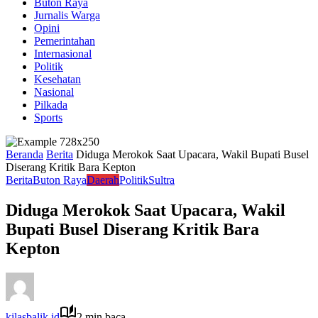
Buton Raya
Jurnalis Warga
Opini
Pemerintahan
Internasional
Politik
Kesehatan
Nasional
Pilkada
Sports
Beranda
Berita
Diduga Merokok Saat Upacara, Wakil Bupati Busel
Diserang Kritik Bara Kepton
Berita
Buton Raya
Daerah
Politik
Sultra
Diduga Merokok Saat Upacara, Wakil
Bupati Busel Diserang Kritik Bara
Kepton
kilasbalik.id
2 min baca