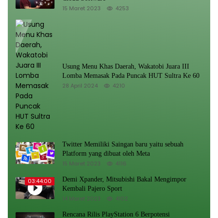
15 Maret 2023
4253
Usung Menu Khas Daerah, Wakatobi Juara III
Lomba Memasak Pada Puncak HUT Sultra Ke 60
28 April 2024
4210
Twitter Memiliki Saingan baru yaitu sebuah
Platform yang dibuat oleh Meta
15 Maret 2023
4116
Demi Xpander, Mitsubishi Bakal Mengimpor
03:44:00
Kembali Pajero Sport
14 Maret 2023
4102
Rencana Rilis PlayStation 6 Berpotensi