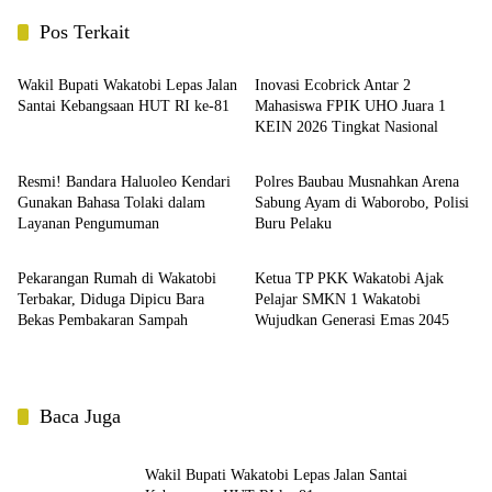
Pos Terkait
Berita
Berita
Wakil Bupati Wakatobi Lepas Jalan
Inovasi Ecobrick Antar 2
Santai Kebangsaan HUT RI ke-81
Mahasiswa FPIK UHO Juara 1
KEIN 2026 Tingkat Nasional
Berita
Berita
Resmi! Bandara Haluoleo Kendari
Polres Baubau Musnahkan Arena
Gunakan Bahasa Tolaki dalam
Sabung Ayam di Waborobo, Polisi
Layanan Pengumuman
Buru Pelaku
Berita
Berita
Pekarangan Rumah di Wakatobi
Ketua TP PKK Wakatobi Ajak
Terbakar, Diduga Dipicu Bara
Pelajar SMKN 1 Wakatobi
Bekas Pembakaran Sampah
Wujudkan Generasi Emas 2045
Baca Juga
Wakil Bupati Wakatobi Lepas Jalan Santai