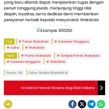
yang baru dilantik dapat menjalankan tugas dengan
penuh tanggung jawab, menjunjung tinggi nilai
disiplin, loyalitas, serta dedikasi demi memberikan
pelayanan terbaik kepada masyarakat Wakatobi.
Tag:
Polres Wakatobi
Sulawesi Tenggara
sultra
Wakatobi
Topik:
Polres Wakatobi
Sertijab Polres Wakatobi
Sulawesi tenggara
Wakatobi
Penulis: AB
Editor: Redaksi Kilasbalik.id
Ini Makna Festival Wowine Bagi Eliati Haliana