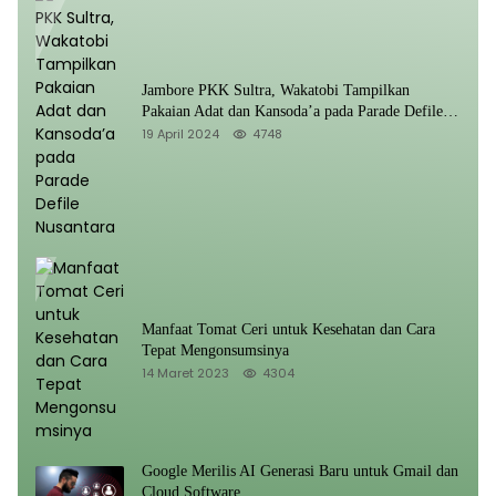
Jambore PKK Sultra, Wakatobi Tampilkan
Pakaian Adat dan Kansoda’a pada Parade Defile
Nusantara
19 April 2024
4748
Manfaat Tomat Ceri untuk Kesehatan dan Cara
Tepat Mengonsumsinya
14 Maret 2023
4304
Google Merilis AI Generasi Baru untuk Gmail dan
Cloud Software