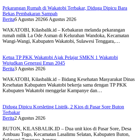
Pekarangan Rumah di Wakatobi Terbakar, Diduga Dipicu Bara
Bekas Pembakaran Sampah
Berita
6 Agustus 2026
6 Agustus 2026
WAKATOBI, Kilasbalik.id – Kebakaran melanda pekarangan
rumah milik La Ode Asman di Kelurahan Wandoka, Kecamatan
Wangi-Wangi, Kabupaten Wakatobi, Sulawesi Tenggara,…
Ketua TP PKK Wakatobi Ajak Pelajar SMKN 1 Wakatobi
Wujudkan Generasi Emas 2045
Berita
3 Agustus 2026
WAKATOBI, Kilasbalik.id – Bidang Kesehatan Masyarakat Dinas
Kesehatan Kabupaten Wakatobi bekerja sama dengan TP PKK
Kabupaten Wakatobi menggelar Kampanye dan…
Diduga Dipicu Korsleting Listrik, 2 Kios di Pasar Sore Buton
Terbakar
Berita
2 Agustus 2026
BUTON, KILASBALIK.ID – Dua unit kios di Pasar Sore, Desa
Ambuau Togo, Kecamatan Lasalimu Selatan, Kabupaten Buton,
Sulawesi Tenggara, hangus…