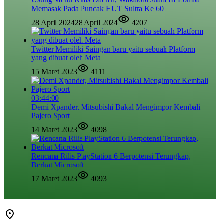
Memasak Pada Puncak HUT Sultra Ke 60
28 April 2024
28 April 2024
4207
Twitter Memiliki Saingan baru yaitu sebuah Platform
yang dibuat oleh Meta
15 Maret 2023
4111
03:44:00
Demi Xpander, Mitsubishi Bakal Mengimpor Kembali
Pajero Sport
14 Maret 2023
4098
Rencana Rilis PlayStation 6 Berpotensi Terungkap,
Berkat Microsoft
17 Maret 2023
4093