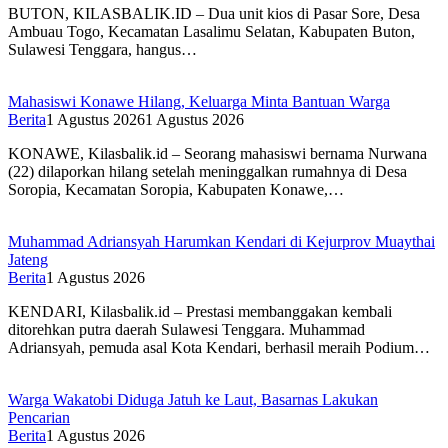
BUTON, KILASBALIK.ID – Dua unit kios di Pasar Sore, Desa
Ambuau Togo, Kecamatan Lasalimu Selatan, Kabupaten Buton,
Sulawesi Tenggara, hangus…
Mahasiswi Konawe Hilang, Keluarga Minta Bantuan Warga
Berita
1 Agustus 2026
1 Agustus 2026
KONAWE, Kilasbalik.id – Seorang mahasiswi bernama Nurwana
(22) dilaporkan hilang setelah meninggalkan rumahnya di Desa
Soropia, Kecamatan Soropia, Kabupaten Konawe,…
Muhammad Adriansyah Harumkan Kendari di Kejurprov Muaythai
Jateng
Berita
1 Agustus 2026
KENDARI, Kilasbalik.id – Prestasi membanggakan kembali
ditorehkan putra daerah Sulawesi Tenggara. Muhammad
Adriansyah, pemuda asal Kota Kendari, berhasil meraih Podium…
Warga Wakatobi Diduga Jatuh ke Laut, Basarnas Lakukan
Pencarian
Berita
1 Agustus 2026