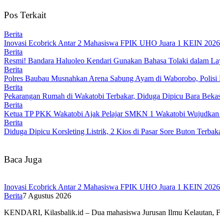
Pos Terkait
Berita
Inovasi Ecobrick Antar 2 Mahasiswa FPIK UHO Juara 1 KEIN 2026 
Berita
Resmi! Bandara Haluoleo Kendari Gunakan Bahasa Tolaki dalam 
Berita
Polres Baubau Musnahkan Arena Sabung Ayam di Waborobo, Polisi 
Berita
Pekarangan Rumah di Wakatobi Terbakar, Diduga Dipicu Bara Bek
Berita
Ketua TP PKK Wakatobi Ajak Pelajar SMKN 1 Wakatobi Wujudkan
Berita
Diduga Dipicu Korsleting Listrik, 2 Kios di Pasar Sore Buton Terbak
Baca Juga
Inovasi Ecobrick Antar 2 Mahasiswa FPIK UHO Juara 1 KEIN 2026 
Berita
7 Agustus 2026
KENDARI, Kilasbalik.id – Dua mahasiswa Jurusan Ilmu Kelautan, F