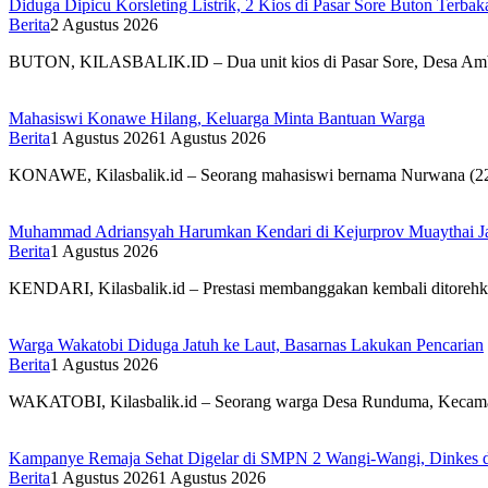
Diduga Dipicu Korsleting Listrik, 2 Kios di Pasar Sore Buton Terbak
Berita
2 Agustus 2026
BUTON, KILASBALIK.ID – Dua unit kios di Pasar Sore, Desa Ambu
Mahasiswi Konawe Hilang, Keluarga Minta Bantuan Warga
Berita
1 Agustus 2026
1 Agustus 2026
KONAWE, Kilasbalik.id – Seorang mahasiswi bernama Nurwana (22)
Muhammad Adriansyah Harumkan Kendari di Kejurprov Muaythai J
Berita
1 Agustus 2026
KENDARI, Kilasbalik.id – Prestasi membanggakan kembali ditorehk
Warga Wakatobi Diduga Jatuh ke Laut, Basarnas Lakukan Pencarian
Berita
1 Agustus 2026
WAKATOBI, Kilasbalik.id – Seorang warga Desa Runduma, Kecamata
Kampanye Remaja Sehat Digelar di SMPN 2 Wangi-Wangi, Dinkes d
Berita
1 Agustus 2026
1 Agustus 2026