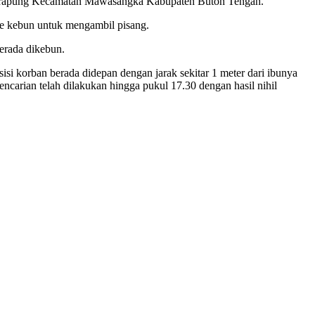
 Terapung Kecamatan Mawasangka Kabupaten Buton Tengah.
 ke kebun untuk mengambil pisang.
erada dikebun.
si korban berada didepan dengan jarak sekitar 1 meter dari ibunya
encarian telah dilakukan hingga pukul 17.30 dengan hasil nihil