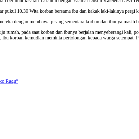
puan berumur kisaran 12 tahun dengan Alamat Dusun Kaleleha Desa
itar pukul 10.30 Wita korban bersama ibu dan kakak laki-lakinya pergi
 mereka dengan membawa pisang sementara korban dan ibunya masih b
u rumah, pada saat korban dan ibunya berjalan menyeberangi kali, posi
eha, ibu korban kemudian meminta pertolongan kepada warga setempat, P
iko Ragu”