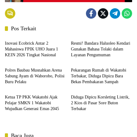
Kepemimpinan Perempuan
Pos Terkait
Berita
Berita
Inovasi Ecobrick Antar 2
Resmi! Bandara Haluoleo Kendari
Mahasiswa FPIK UHO Juara 1
Gunakan Bahasa Tolaki dalam
KEIN 2026 Tingkat Nasional
Layanan Pengumuman
Berita
Berita
Polres Baubau Musnahkan Arena
Pekarangan Rumah di Wakatobi
Sabung Ayam di Waborobo, Polisi
Terbakar, Diduga Dipicu Bara
Buru Pelaku
Bekas Pembakaran Sampah
Berita
Berita
Ketua TP PKK Wakatobi Ajak
Diduga Dipicu Korsleting Listrik,
Pelajar SMKN 1 Wakatobi
2 Kios di Pasar Sore Buton
Wujudkan Generasi Emas 2045
Terbakar
Baca Juga