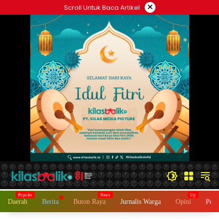
Langsung
×
Scroll Untuk Baca Artikel
ke
konten
Daerah
Berita
Buton Raya
Jurnalis Warga
Opini
Peme