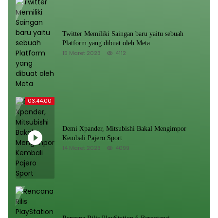
Twitter Memiliki Saingan baru yaitu sebuah
Platform yang dibuat oleh Meta
15 Maret 2023
4112
03:44:00
Demi Xpander, Mitsubishi Bakal Mengimpor
Kembali Pajero Sport
14 Maret 2023
4099