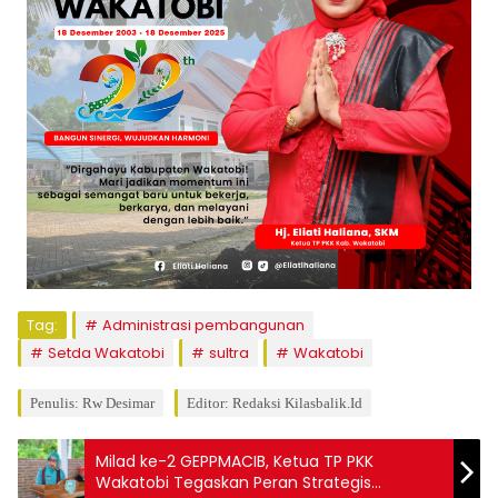
Tag:
Administrasi pembangunan
Setda Wakatobi
sultra
Wakatobi
Penulis: Rw Desimar
Editor: Redaksi Kilasbalik.id
Milad ke-2 GEPPMACIB, Ketua TP PKK
Wakatobi Tegaskan Peran Strategis