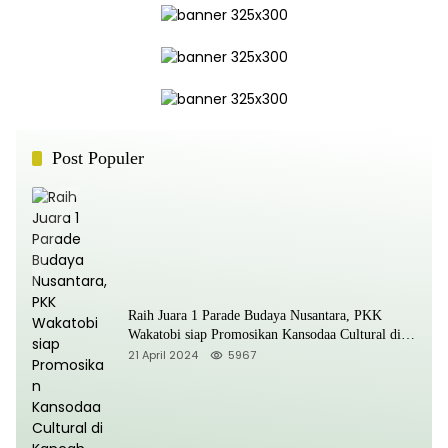
Post Populer
Raih Juara 1 Parade Budaya Nusantara, PKK
Wakatobi siap Promosikan Kansodaa Cultural di
Kancah Nasional
21 April 2024
5967