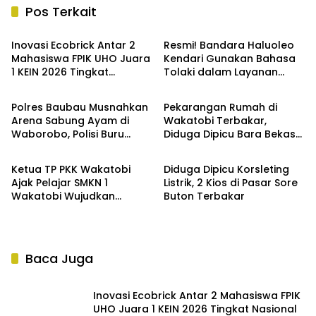
Pos Terkait
Berita
Berita
Inovasi Ecobrick Antar 2
Resmi! Bandara Haluoleo
Mahasiswa FPIK UHO Juara
Kendari Gunakan Bahasa
1 KEIN 2026 Tingkat
Tolaki dalam Layanan
Berita
Berita
Nasional
Pengumuman
Polres Baubau Musnahkan
Pekarangan Rumah di
Arena Sabung Ayam di
Wakatobi Terbakar,
Waborobo, Polisi Buru
Diduga Dipicu Bara Bekas
Berita
Berita
Pelaku
Pembakaran Sampah
Ketua TP PKK Wakatobi
Diduga Dipicu Korsleting
Ajak Pelajar SMKN 1
Listrik, 2 Kios di Pasar Sore
Wakatobi Wujudkan
Buton Terbakar
Generasi Emas 2045
Baca Juga
Inovasi Ecobrick Antar 2 Mahasiswa FPIK
UHO Juara 1 KEIN 2026 Tingkat Nasional