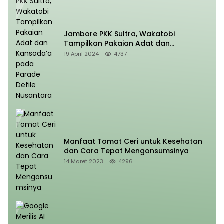
Jambore PKK Sultra, Wakatobi
Tampilkan Pakaian Adat dan
Kansoda’a pada Parade Defile
19 April 2024
4737
Nusantara
Manfaat Tomat Ceri untuk Kesehatan
dan Cara Tepat Mengonsumsinya
14 Maret 2023
4296