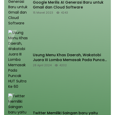
Google Merilis AI Generasi Baru untuk
Gmail dan Cloud Software
15 Maret 2023
4243
Usung Menu Khas Daerah, Wakatobi
Juara III Lomba Memasak Pada Puncak
HUT Sultra Ke 60
28 April 2024
4202
Twitter Memiliki Saingan baru yaitu