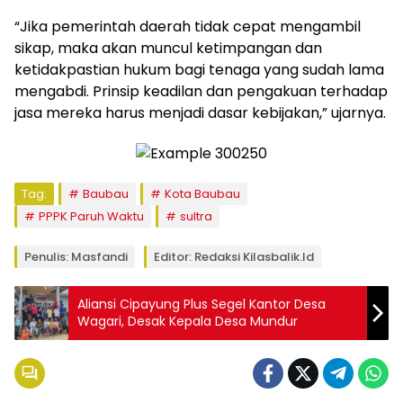
“Jika pemerintah daerah tidak cepat mengambil
sikap, maka akan muncul ketimpangan dan
ketidakpastian hukum bagi tenaga yang sudah lama
mengabdi. Prinsip keadilan dan pengakuan terhadap
jasa mereka harus menjadi dasar kebijakan,” ujarnya.
Tag:
Baubau
Kota Baubau
PPPK Paruh Waktu
sultra
Penulis: Masfandi
Editor: Redaksi Kilasbalik.id
Aliansi Cipayung Plus Segel Kantor Desa
Wagari, Desak Kepala Desa Mundur