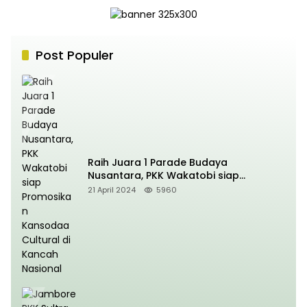
Post Populer
Raih Juara 1 Parade Budaya
Nusantara, PKK Wakatobi siap
Promosikan Kansodaa Cultural di
21 April 2024
5960
Kancah Nasional