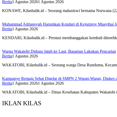
Berita
1 Agustus 2026
1 Agustus 2026
KONAWE, Kilasbalik.id – Seorang mahasiswi bernama Nurwana (22)
Muhammad Adriansyah Harumkan Kendari di Kejurprov Muaythai J
Berita
1 Agustus 2026
KENDARI, Kilasbalik.id – Prestasi membanggakan kembali ditorehk
Warga Wakatobi Diduga Jatuh ke Laut, Basarnas Lakukan Pencarian
Berita
1 Agustus 2026
WAKATOBI, Kilasbalik.id – Seorang warga Desa Runduma, Kecamata
Kampanye Remaja Sehat Digelar di SMPN 2 Wangi-Wangi, Dinkes d
Berita
1 Agustus 2026
1 Agustus 2026
WAKATOBI, Kilasbalik.id – Dinas Kesehatan Kabupaten Wakatobi 
IKLAN KILAS