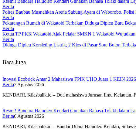
Resmi! Bandara Haluoleo Kendari Gunakan Bahasa Tolaki dalam 
Berita
Polres Baubau Musnahkan Arena Sabung Ayam di Waborobo, Polisi 
Berita
Pekarangan Rumah di Wakatobi Terbakar, Diduga Dipicu Bara Bek
Berita
Ketua TP PKK Wakatobi Ajak Pelajar SMKN 1 Wakatobi Wujudkan
Berita
Diduga Dipicu Korsleting Listrik, 2 Kios di Pasar Sore Buton Terbak
Baca Juga
Inovasi Ecobrick Antar 2 Mahasiswa FPIK UHO Juara 1 KEIN 2026 
Berita
7 Agustus 2026
KENDARI, Kilasbalik.id – Dua mahasiswa Jurusan Ilmu Kelautan, F
Resmi! Bandara Haluoleo Kendari Gunakan Bahasa Tolaki dalam 
Berita
6 Agustus 2026
KENDARI, Kilasbalik.id – Bandar Udara Haluoleo Kendari, Sulawes