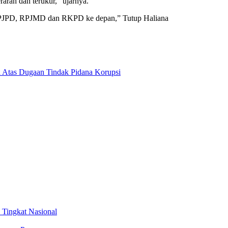
arah dan terukur,” ujarnya.
 RPJPD, RPJMD dan RKPD ke depan,” Tutup Haliana
a Atas Dugaan Tindak Pidana Korupsi
Tingkat Nasional