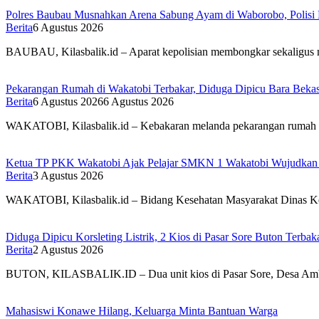
Polres Baubau Musnahkan Arena Sabung Ayam di Waborobo, Polisi 
Berita
6 Agustus 2026
BAUBAU, Kilasbalik.id – Aparat kepolisian membongkar sekaligus 
Pekarangan Rumah di Wakatobi Terbakar, Diduga Dipicu Bara Bek
Berita
6 Agustus 2026
6 Agustus 2026
WAKATOBI, Kilasbalik.id – Kebakaran melanda pekarangan rumah 
Ketua TP PKK Wakatobi Ajak Pelajar SMKN 1 Wakatobi Wujudkan
Berita
3 Agustus 2026
WAKATOBI, Kilasbalik.id – Bidang Kesehatan Masyarakat Dinas 
Diduga Dipicu Korsleting Listrik, 2 Kios di Pasar Sore Buton Terbak
Berita
2 Agustus 2026
BUTON, KILASBALIK.ID – Dua unit kios di Pasar Sore, Desa Ambu
Mahasiswi Konawe Hilang, Keluarga Minta Bantuan Warga