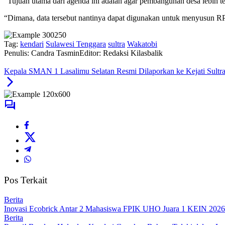
“Tujuan utama dari agenda ini adalah agar pembangunan desa lebih ter
“Dimana, data tersebut nantinya dapat digunakan untuk menyusun
Tag:
kendari
Sulawesi Tenggara
sultra
Wakatobi
Penulis: Candra Tasmin
Editor: Redaksi Kilasbalik
Kepala SMAN 1 Lasalimu Selatan Resmi Dilaporkan ke Kejati Sultr
Pos Terkait
Berita
Inovasi Ecobrick Antar 2 Mahasiswa FPIK UHO Juara 1 KEIN 2026 
Berita