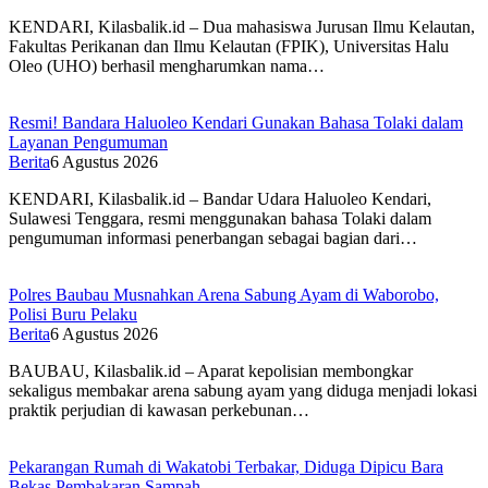
KENDARI, Kilasbalik.id – Dua mahasiswa Jurusan Ilmu Kelautan,
Fakultas Perikanan dan Ilmu Kelautan (FPIK), Universitas Halu
Oleo (UHO) berhasil mengharumkan nama…
Resmi! Bandara Haluoleo Kendari Gunakan Bahasa Tolaki dalam
Layanan Pengumuman
Berita
6 Agustus 2026
KENDARI, Kilasbalik.id – Bandar Udara Haluoleo Kendari,
Sulawesi Tenggara, resmi menggunakan bahasa Tolaki dalam
pengumuman informasi penerbangan sebagai bagian dari…
Polres Baubau Musnahkan Arena Sabung Ayam di Waborobo,
Polisi Buru Pelaku
Berita
6 Agustus 2026
BAUBAU, Kilasbalik.id – Aparat kepolisian membongkar
sekaligus membakar arena sabung ayam yang diduga menjadi lokasi
praktik perjudian di kawasan perkebunan…
Pekarangan Rumah di Wakatobi Terbakar, Diduga Dipicu Bara
Bekas Pembakaran Sampah