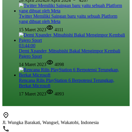
28 April 2024
28 April 2024
4207
Twitter Memiliki Saingan baru yaitu sebuah Platform
yang dibuat oleh Meta
15 Maret 2023
4111
03:44:00
Demi Xpander, Mitsubishi Bakal Mengimpor Kembali
Pajero Sport
14 Maret 2023
4098
Rencana Rilis PlayStation 6 Berpotensi Terungkap,
Berkat Microsoft
17 Maret 2023
4093
Jl. Wungka Barakati, Wangsel, Wakatobi, Indonesia