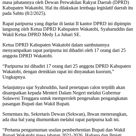
masa jabatannya oleh Dewan Perwakilan Rakyat Daerah (DPRD)
Kabupaten Wakatobi. Hal itu dilakukan lembaga legislatif daerah itu
pada Sabtu (8/2/2025).
Rapat paripurna yang digelar di lantai II kantor DPRD ini dipimpin
langsung oleh Ketua DPRD Kabupaten Wakatobi, Syaharuddin dan
Wakil Ketua DPRD Medy La Juhari SE.
Ketua DPRD Kabupaten Wakatobi dalam sambutannya
menyampaikan rapat paripurna ini dihadiri oleh 17 orang dari 25
anggota DPRD Wakatobi.
“Paripurna ini dihadiri 17 orang dari 25 anggota DPRD Kabupaten
Wakatobi, dengan demikian rapat ini dinyatakan kuorum,”
Ungkapnya.
Selanjutnya ujar Syahruddin, hasil penetapan calon terpilih akan
disampaikan kepada Menteri Dalam Negeri melalui Gubernur
Sulawesi Tenggara untuk memperoleh pengesahan pengangkatan
pasangan Bupati dan Wakil Bupati.
Sementara itu, Sekretaris Dewan (Sekwan), Ihwan menerangkan,
ada dua hal yang diumumkan melalui rapat paripurna kali ini.
“Pertama pengumuman usulan pemberhentian Bupati dan Wakil
Bupati Wakatobi masa jabatan 2021-2026, Haliana dan Ilmiati