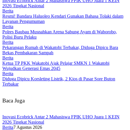
Inovasi Ecobrick Antar 2 Mahasiswa FPIK UHO Juara 1 KEIN
2026 Tingkat Nasional
Berita
Resmi! Bandara Haluoleo Kendari Gunakan Bahasa Tolaki dalam
Layanan Pengumuman
Berita
Polres Baubau Musnahkan Arena Sabung Ayam di Waborobo,
Polisi Buru Pelaku
Berita
Pekarangan Rumah di Wakatobi Terbakar, Diduga Dipicu Bara
Bekas Pembakaran Sampah
Berita
Ketua TP PKK Wakatobi Ajak Pelajar SMKN 1 Wakatobi
Wujudkan Generasi Emas 2045
Berita
Diduga Dipicu Korsleting Listrik, 2 Kios di Pasar Sore Buton
Terbakar
Baca Juga
Inovasi Ecobrick Antar 2 Mahasiswa FPIK UHO Juara 1 KEIN
2026 Tingkat Nasional
Berita
7 Agustus 2026