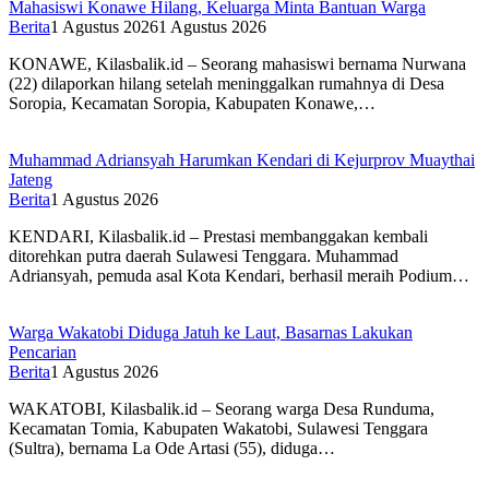
Mahasiswi Konawe Hilang, Keluarga Minta Bantuan Warga
Berita
1 Agustus 2026
1 Agustus 2026
KONAWE, Kilasbalik.id – Seorang mahasiswi bernama Nurwana
(22) dilaporkan hilang setelah meninggalkan rumahnya di Desa
Soropia, Kecamatan Soropia, Kabupaten Konawe,…
Muhammad Adriansyah Harumkan Kendari di Kejurprov Muaythai
Jateng
Berita
1 Agustus 2026
KENDARI, Kilasbalik.id – Prestasi membanggakan kembali
ditorehkan putra daerah Sulawesi Tenggara. Muhammad
Adriansyah, pemuda asal Kota Kendari, berhasil meraih Podium…
Warga Wakatobi Diduga Jatuh ke Laut, Basarnas Lakukan
Pencarian
Berita
1 Agustus 2026
WAKATOBI, Kilasbalik.id – Seorang warga Desa Runduma,
Kecamatan Tomia, Kabupaten Wakatobi, Sulawesi Tenggara
(Sultra), bernama La Ode Artasi (55), diduga…