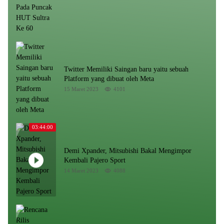
Twitter Memiliki Saingan baru yaitu sebuah
Platform yang dibuat oleh Meta
15 Maret 2023
4101
03:44:00
Demi Xpander, Mitsubishi Bakal Mengimpor
Kembali Pajero Sport
14 Maret 2023
4088