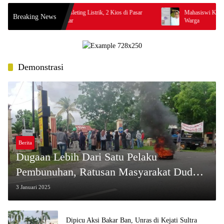
Diduga Dipicu Korsleting Listrik, 2 Kios di Pasar
Mahasiswi Konawe Hilang,
Breaking News
Sore Buton Terbakar
Warga
Demonstrasi
Berita
Dugaan Lebih Dari Satu Pelaku
Pembunuhan, Ratusan Masyarakat Duduki
Polres Wakatobi
3 Januari 2025
Dipicu Aksi Bakar Ban, Unras di Kejati Sultra