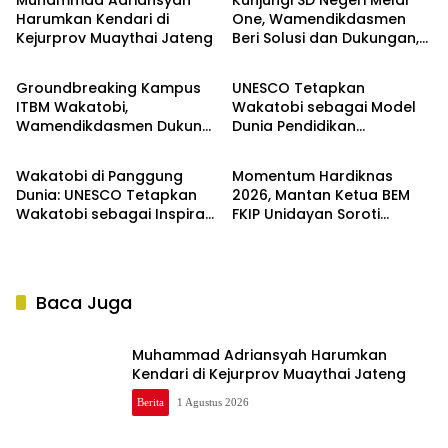
Harumkan Kendari di
One, Wamendikdasmen
Kejurprov Muaythai Jateng
Beri Solusi dan Dukungan,
Berita
Berita
Sekaligus Tutup MPLS
Ramah 2026
Groundbreaking Kampus
UNESCO Tetapkan
ITBM Wakatobi,
Wakatobi sebagai Model
Wamendikdasmen Dukung
Dunia Pendidikan
Berita
Berita
Lahirnya Universitas
Berkelanjutan Berbasis
Maritim Bertaraf Nasional
Konservasi
Wakatobi di Panggung
Momentum Hardiknas
Dunia: UNESCO Tetapkan
2026, Mantan Ketua BEM
Wakatobi sebagai Inspirasi
FKIP Unidayan Soroti
Global Pendidikan
Kesejahteraan Guru
Berkelanjutan
Baca Juga
Muhammad Adriansyah Harumkan
Kendari di Kejurprov Muaythai Jateng
Berita
1 Agustus 2026