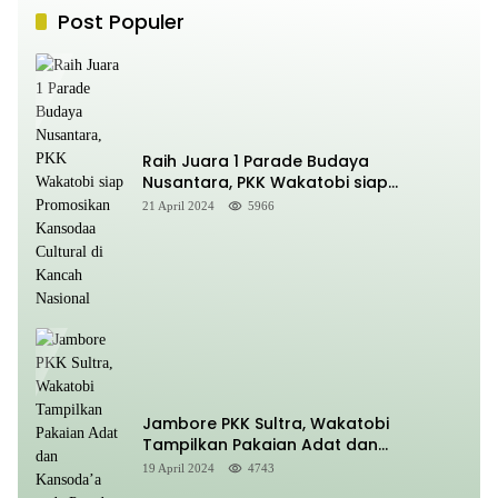
Post Populer
Raih Juara 1 Parade Budaya
Nusantara, PKK Wakatobi siap
Promosikan Kansodaa Cultural di
21 April 2024
5966
Kancah Nasional
Jambore PKK Sultra, Wakatobi
Tampilkan Pakaian Adat dan
Kansoda’a pada Parade Defile
19 April 2024
4743
Nusantara