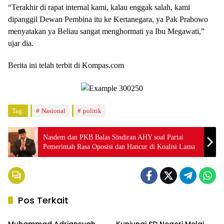
“Terakhir di rapat internal kami, kalau enggak salah, kami
dipanggil Dewan Pembina itu ke Kertanegara, ya Pak Prabowo
menyatakan ya Beliau sangat menghormati ya Ibu Megawati,”
ujar dia.
Berita ini telah terbit di Kompas.com
Tag:
Nasional
politik
Nasdem dan PKB Balas Sindiran AHY soal Partai
Pemerintah Rasa Oposisi dan Hancur di Koalisi Lama
Pos Terkait
Berita
Berita
Muhammad Adriansyah
Kunjungi SD Negeri Melai