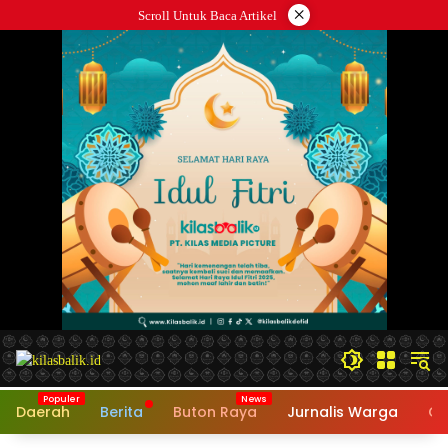
Langsung
×
Scroll Untuk Baca Artikel
ke
konten
Daerah
Berita
Buton Raya
Jurnalis Warga
Op