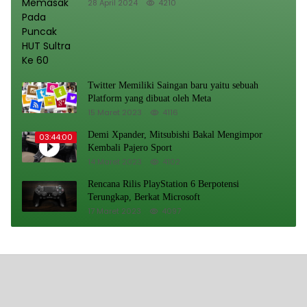
28 April 2024
4210
Twitter Memiliki Saingan baru yaitu sebuah
Platform yang dibuat oleh Meta
15 Maret 2023
4116
Demi Xpander, Mitsubishi Bakal Mengimpor
03:44:00
Kembali Pajero Sport
14 Maret 2023
4102
Rencana Rilis PlayStation 6 Berpotensi
Terungkap, Berkat Microsoft
17 Maret 2023
4097