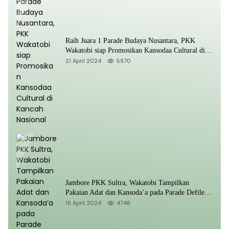
Raih Juara 1 Parade Budaya Nusantara, PKK
Wakatobi siap Promosikan Kansodaa Cultural di
Kancah Nasional
21 April 2024
5970
Jambore PKK Sultra, Wakatobi Tampilkan
Pakaian Adat dan Kansoda’a pada Parade Defile
Nusantara
19 April 2024
4748