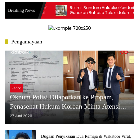
2 Mahasiswa FPIK
Resmi! Bandara Haluoleo Kendari
Breaking News
ingkat Nasional
Gunakan Bahasa Tolaki dalam Layanan
Pengumuman
Penganiayaan
Berita
Oknum Polisi Dilaporkan ke Propam,
Penasehat Hukum Korban Minta Atensi
Serius
27 Juni 2026
Dugaan Penyiksaan Dua Remaja di Wakatobi Viral,