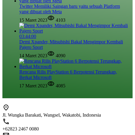
Twitter Memiliki Saingan baru yaitu sebuah Platform
yang dibuat oleh Meta
15 Maret 2023
4103
03:44:00
Demi Xpander, Mitsubishi Bakal Mengimpor Kembali
Pajero Sport
14 Maret 2023
4090
Rencana Rilis PlayStation 6 Berpotensi Terungkap,
Berkat Microsoft
17 Maret 2023
4085
Jl. Wungka Barakati, Wangsel, Wakatobi, Indonesia
+62823 2467 0080