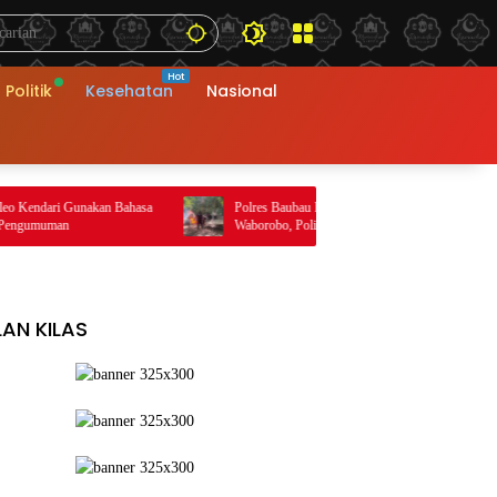
Politik
Kesehatan
Nasional
 Gunakan Bahasa
Polres Baubau Musnahkan Arena Sabung Ayam di
n
Waborobo, Polisi Buru Pelaku
LAN KILAS