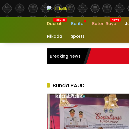
Langsung
ke
konten
Daerah
Berita
Buton Raya
J
Pilkada
Sports
Breaking News
Bunda PAUD