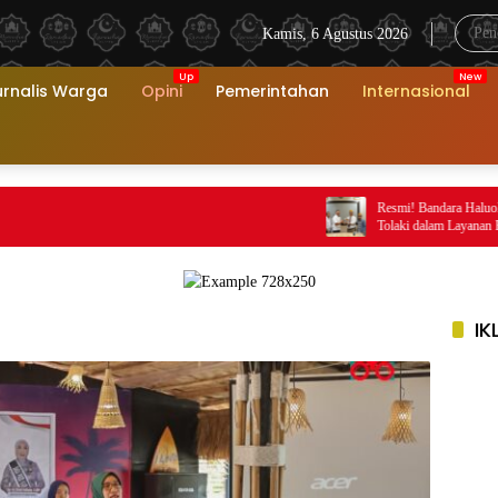
Kamis, 6 Agustus 2026
urnalis Warga
Opini
Pemerintahan
Internasional
Resmi! Bandara Haluoleo Kendari
Tolaki dalam Layanan Pengumuma
IK