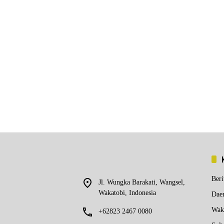
Beri
Jl. Wungka Barakati, Wangsel,
Wakatobi, Indonesia
Dae
Wak
+62823 2467 0080