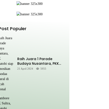
Post Populer
Raih Juara 1 Parade
Budaya Nusantara, PKK
Wakatobi siap Promosikan
21 April 2024
5955
Kansodaa Cultural di
Kancah Nasional