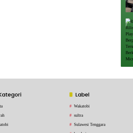
Kategori
Label
ta
Wakatobi
rah
sultra
atobi
Sulawesi Tenggara