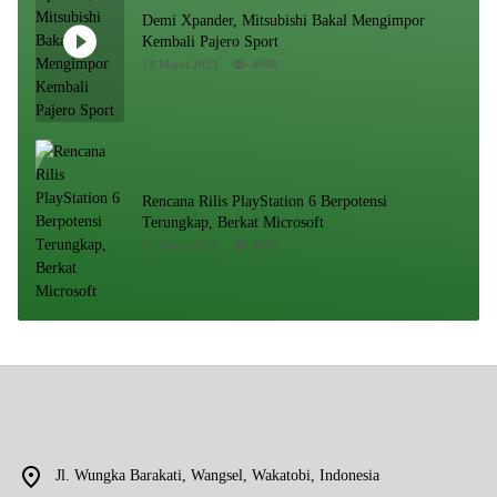
Demi Xpander, Mitsubishi Bakal Mengimpor
Kembali Pajero Sport
14 Maret 2023
4098
Rencana Rilis PlayStation 6 Berpotensi
Terungkap, Berkat Microsoft
17 Maret 2023
4093
Jl. Wungka Barakati, Wangsel, Wakatobi, Indonesia