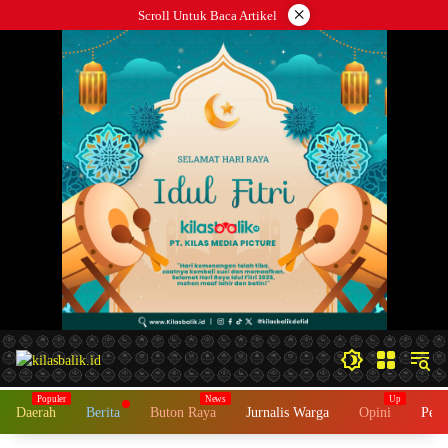
Langsung
×
Scroll Untuk Baca Artikel
ke
konten
Daerah
Berita
Buton Raya
Jurnalis Warga
Opini
Peme