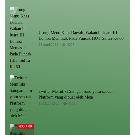
Usung Menu Khas Daerah, Wakatobi Juara III
Lomba Memasak Pada Puncak HUT Sultra Ke 60
28 April 2024
4207
Twitter Memiliki Saingan baru yaitu sebuah
Platform yang dibuat oleh Meta
15 Maret 2023
4111
03:44:00