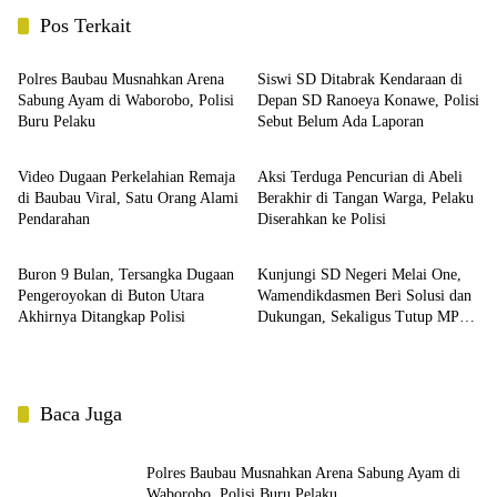
Pos Terkait
Berita
Berita
Polres Baubau Musnahkan Arena
Siswi SD Ditabrak Kendaraan di
Sabung Ayam di Waborobo, Polisi
Depan SD Ranoeya Konawe, Polisi
Buru Pelaku
Sebut Belum Ada Laporan
Berita
Berita
Video Dugaan Perkelahian Remaja
Aksi Terduga Pencurian di Abeli
di Baubau Viral, Satu Orang Alami
Berakhir di Tangan Warga, Pelaku
Pendarahan
Diserahkan ke Polisi
Berita
Berita
Buron 9 Bulan, Tersangka Dugaan
Kunjungi SD Negeri Melai One,
Pengeroyokan di Buton Utara
Wamendikdasmen Beri Solusi dan
Akhirnya Ditangkap Polisi
Dukungan, Sekaligus Tutup MPLS
Ramah 2026
Baca Juga
Polres Baubau Musnahkan Arena Sabung Ayam di
Waborobo, Polisi Buru Pelaku