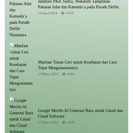
Jambore PKK Sultra, Wakatobi Tampilkan
Pakaian Adat dan Kansoda’a pada Parade Defile
Nusantara
19 April 2024
4743
Manfaat Tomat Ceri untuk Kesehatan dan Cara
Tepat Mengonsumsinya
14 Maret 2023
4301
Google Merilis AI Generasi Baru untuk Gmail dan
Cloud Software
15 Maret 2023
4249