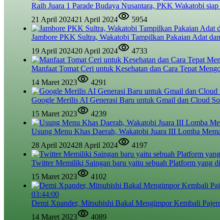
Raih Juara 1 Parade Budaya Nusantara, PKK Wakatobi siap
21 April 2024
21 April 2024
5954
Jambore PKK Sultra, Wakatobi Tampilkan Pakaian Adat dan
19 April 2024
20 April 2024
4733
Manfaat Tomat Ceri untuk Kesehatan dan Cara Tepat Meng
14 Maret 2023
4291
Google Merilis AI Generasi Baru untuk Gmail dan Cloud So
15 Maret 2023
4239
Usung Menu Khas Daerah, Wakatobi Juara III Lomba Mem
28 April 2024
28 April 2024
4197
Twitter Memiliki Saingan baru yaitu sebuah Platform yang d
15 Maret 2023
4102
03:44:00
Demi Xpander, Mitsubishi Bakal Mengimpor Kembali Pajer
14 Maret 2023
4089