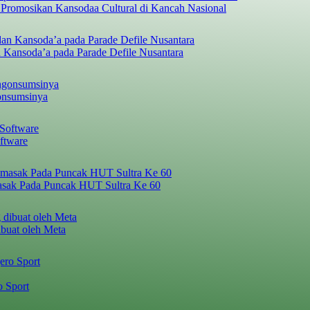
 Promosikan Kansodaa Cultural di Kancah Nasional
 Kansoda’a pada Parade Defile Nusantara
onsumsinya
ftware
asak Pada Puncak HUT Sultra Ke 60
ibuat oleh Meta
o Sport