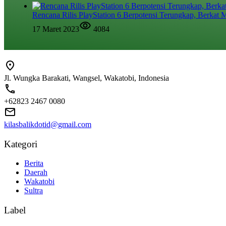
Rencana Rilis PlayStation 6 Berpotensi Terungkap, Berkat M
17 Maret 2023
4084
Jl. Wungka Barakati, Wangsel, Wakatobi, Indonesia
+62823 2467 0080
kilasbalikdotid@gmail.com
Kategori
Berita
Daerah
Wakatobi
Sultra
Label