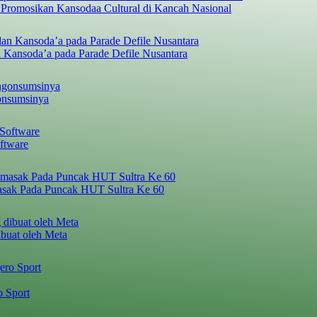
 Promosikan Kansodaa Cultural di Kancah Nasional
 Kansoda’a pada Parade Defile Nusantara
onsumsinya
ftware
asak Pada Puncak HUT Sultra Ke 60
ibuat oleh Meta
o Sport