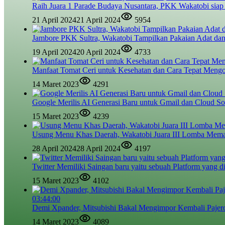
Raih Juara 1 Parade Budaya Nusantara, PKK Wakatobi siap
21 April 2024
21 April 2024
5954
Jambore PKK Sultra, Wakatobi Tampilkan Pakaian Adat dan
19 April 2024
20 April 2024
4733
Manfaat Tomat Ceri untuk Kesehatan dan Cara Tepat Meng
14 Maret 2023
4291
Google Merilis AI Generasi Baru untuk Gmail dan Cloud So
15 Maret 2023
4239
Usung Menu Khas Daerah, Wakatobi Juara III Lomba Mem
28 April 2024
28 April 2024
4197
Twitter Memiliki Saingan baru yaitu sebuah Platform yang d
15 Maret 2023
4102
03:44:00
Demi Xpander, Mitsubishi Bakal Mengimpor Kembali Pajer
14 Maret 2023
4089