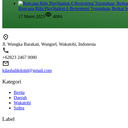
Rencana Rilis PlayStation 6 Berpotensi Terungkap, Berkat M
17 Maret 2023
4084
Jl. Wungka Barakati, Wangsel, Wakatobi, Indonesia
+62823 2467 0080
kilasbalikdotid@gmail.com
Kategori
Berita
Daerah
Wakatobi
Sultra
Label