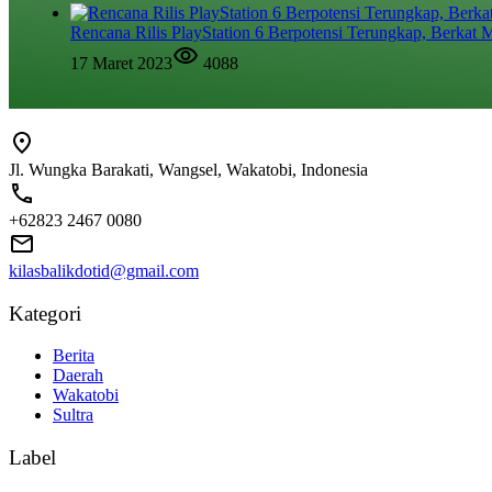
Rencana Rilis PlayStation 6 Berpotensi Terungkap, Berkat M
17 Maret 2023
4088
Jl. Wungka Barakati, Wangsel, Wakatobi, Indonesia
+62823 2467 0080
kilasbalikdotid@gmail.com
Kategori
Berita
Daerah
Wakatobi
Sultra
Label