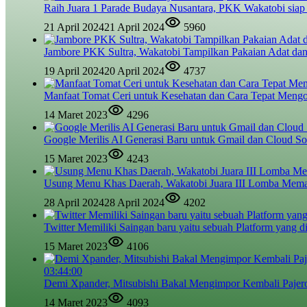
Raih Juara 1 Parade Budaya Nusantara, PKK Wakatobi siap
21 April 2024
21 April 2024
5960
Jambore PKK Sultra, Wakatobi Tampilkan Pakaian Adat dan
19 April 2024
20 April 2024
4737
Manfaat Tomat Ceri untuk Kesehatan dan Cara Tepat Meng
14 Maret 2023
4296
Google Merilis AI Generasi Baru untuk Gmail dan Cloud So
15 Maret 2023
4243
Usung Menu Khas Daerah, Wakatobi Juara III Lomba Mem
28 April 2024
28 April 2024
4202
Twitter Memiliki Saingan baru yaitu sebuah Platform yang d
15 Maret 2023
4106
03:44:00
Demi Xpander, Mitsubishi Bakal Mengimpor Kembali Pajer
14 Maret 2023
4093