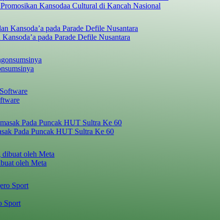
 Promosikan Kansodaa Cultural di Kancah Nasional
 Kansoda’a pada Parade Defile Nusantara
onsumsinya
ftware
asak Pada Puncak HUT Sultra Ke 60
ibuat oleh Meta
o Sport