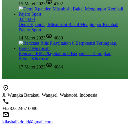
15 Maret 2023
4102
03:44:00
Demi Xpander, Mitsubishi Bakal Mengimpor Kembali
Pajero Sport
14 Maret 2023
4089
Rencana Rilis PlayStation 6 Berpotensi Terungkap,
Berkat Microsoft
17 Maret 2023
4084
Jl. Wungka Barakati, Wangsel, Wakatobi, Indonesia
+62823 2467 0080
kilasbalikdotid@gmail.com