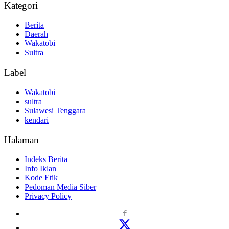
Kategori
Berita
Daerah
Wakatobi
Sultra
Label
Wakatobi
sultra
Sulawesi Tenggara
kendari
Halaman
Indeks Berita
Info Iklan
Kode Etik
Pedoman Media Siber
Privacy Policy