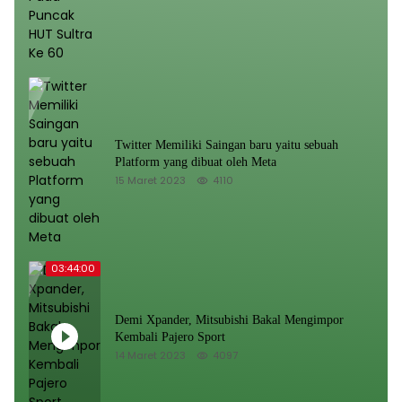
Twitter Memiliki Saingan baru yaitu sebuah
Platform yang dibuat oleh Meta
15 Maret 2023
4110
03:44:00
Demi Xpander, Mitsubishi Bakal Mengimpor
Kembali Pajero Sport
14 Maret 2023
4097