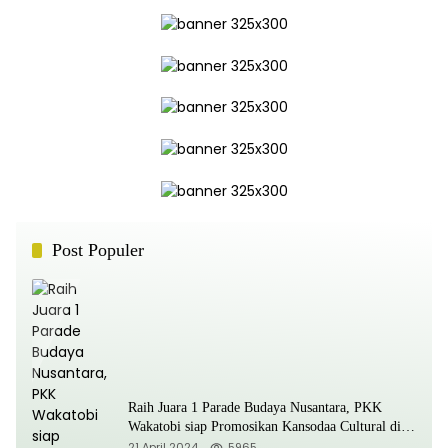
Post Populer
Raih Juara 1 Parade Budaya Nusantara, PKK
Wakatobi siap Promosikan Kansodaa Cultural di
Kancah Nasional
21 April 2024
5965