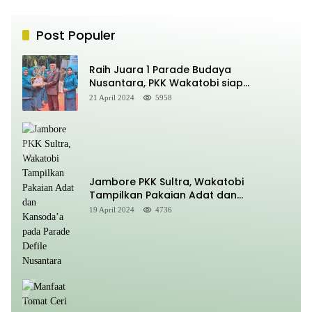
Post Populer
Raih Juara 1 Parade Budaya
Nusantara, PKK Wakatobi siap
Promosikan Kansodaa Cultural di
21 April 2024
5958
Kancah Nasional
Jambore PKK Sultra, Wakatobi
Tampilkan Pakaian Adat dan
Kansoda’a pada Parade Defile
19 April 2024
4736
Nusantara