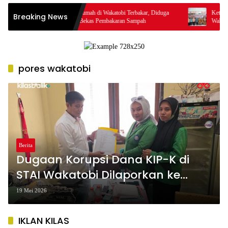
Pekarangan Rumah di Wakatobi Terbakar, Diduga
Ketua TP PKK W
Breaking News
Dipicu Bara Bekas Pembakaran Sampah
Wakatobi Wujud
pores wakatobi
Berita
Dugaan Korupsi Dana KIP-K di
STAI Wakatobi Dilaporkan ke
Kejari dan Polres, Mahasiswa
19 Mei 2026
Tuntut Transparansi
IKLAN KILAS