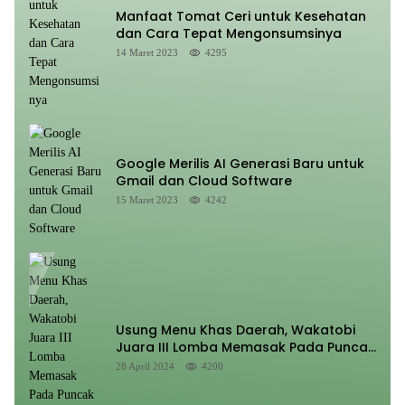
Manfaat Tomat Ceri untuk Kesehatan
dan Cara Tepat Mengonsumsinya
14 Maret 2023
4295
Google Merilis AI Generasi Baru untuk
Gmail dan Cloud Software
15 Maret 2023
4242
Usung Menu Khas Daerah, Wakatobi
Juara III Lomba Memasak Pada Puncak
HUT Sultra Ke 60
28 April 2024
4200