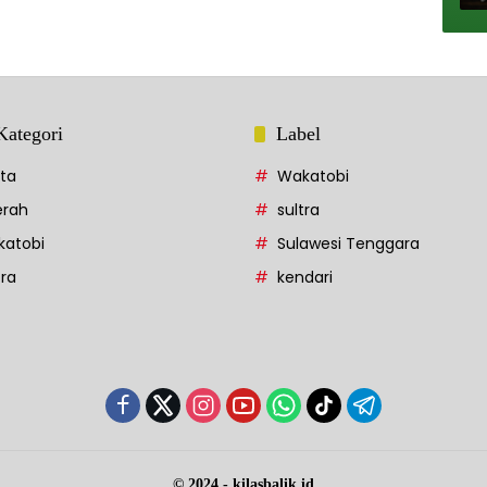
Kategori
Label
ita
Wakatobi
rah
sultra
atobi
Sulawesi Tenggara
tra
kendari
© 2024 - kilasbalik.id