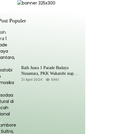
Post Populer
Raih Juara 1 Parade Budaya
Nusantara, PKK Wakatobi siap
Promosikan Kansodaa Cultural di
21 April 2024
5961
Kancah Nasional