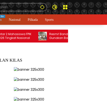
an
Nasional
Pilkada
Sports
ahasiswa FPIK
Resmi! Bandara Haluoleo Kendari
kat Nasional
Gunakan Bahasa Tolaki dalam Layanan
Pengumuman
LAN KILAS