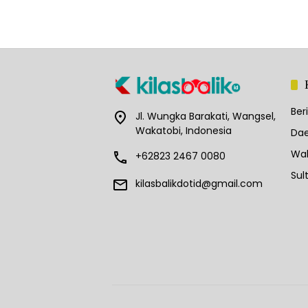
Ber
Jl. Wungka Barakati, Wangsel,
Wakatobi, Indonesia
Dae
Wak
+62823 2467 0080
Sul
kilasbalikdotid@gmail.com