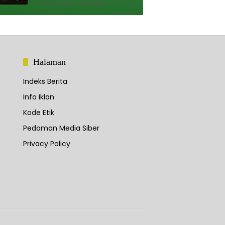
Microsoft
17 Maret 2023
4089
Halaman
Indeks Berita
Info Iklan
Kode Etik
Pedoman Media Siber
Privacy Policy