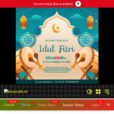
Langsung
×
Scroll Untuk Baca Artikel
ke
konten
Daerah
Berita
Buton Raya
Jurnalis Warga
Opini
Peme