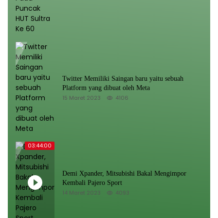
Twitter Memiliki Saingan baru yaitu sebuah
Platform yang dibuat oleh Meta
15 Maret 2023
4106
03:44:00
Demi Xpander, Mitsubishi Bakal Mengimpor
Kembali Pajero Sport
14 Maret 2023
4093