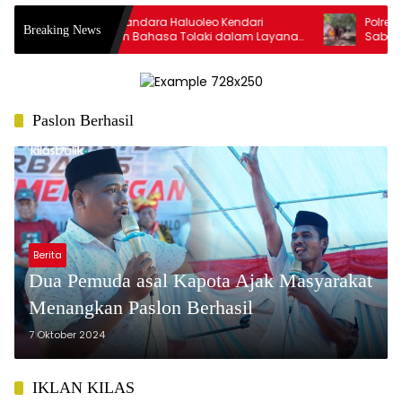
Resmi! Bandara Haluoleo Kendari
Polres Bauba
Breaking News
Gunakan Bahasa Tolaki dalam Layanan
Sabung Ayam 
Pengumuman
Pelaku
Paslon Berhasil
Berita
Dua Pemuda asal Kapota Ajak Masyarakat
Menangkan Paslon Berhasil
7 Oktober 2024
IKLAN KILAS