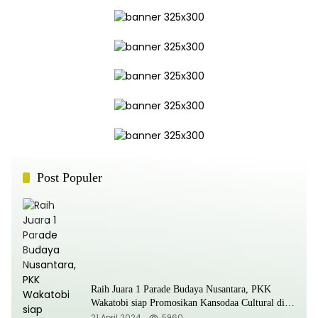
Post Populer
Raih Juara 1 Parade Budaya Nusantara, PKK
Wakatobi siap Promosikan Kansodaa Cultural di
Kancah Nasional
21 April 2024
5960