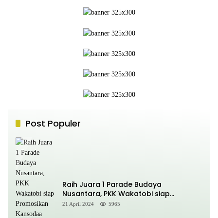
Post Populer
Raih Juara 1 Parade Budaya
Nusantara, PKK Wakatobi siap
Promosikan Kansodaa Cultural di
21 April 2024
5965
Kancah Nasional