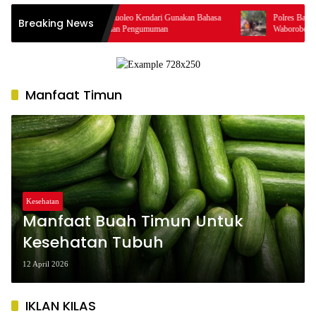
Resmi! Bandara Haluoleo Kendari Gunakan Bahasa
Polres Baubau Musnah
Breaking News
Tolaki dalam Layanan Pengumuman
Waborobo, Polisi Buru
Manfaat Timun
Kesehatan
Manfaat Buah Timun Untuk
Kesehatan Tubuh
12 April 2026
IKLAN KILAS