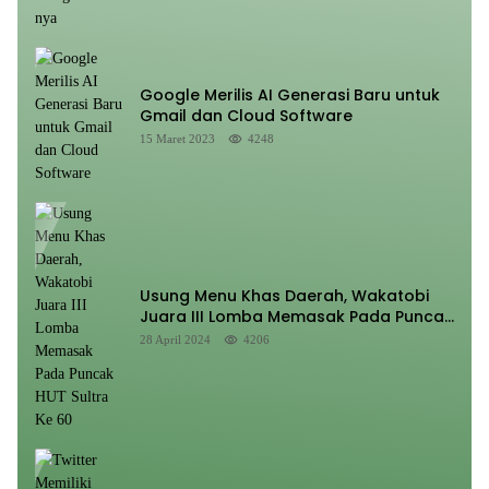
Google Merilis AI Generasi Baru untuk
Gmail dan Cloud Software
15 Maret 2023
4248
Usung Menu Khas Daerah, Wakatobi
Juara III Lomba Memasak Pada Puncak
HUT Sultra Ke 60
28 April 2024
4206