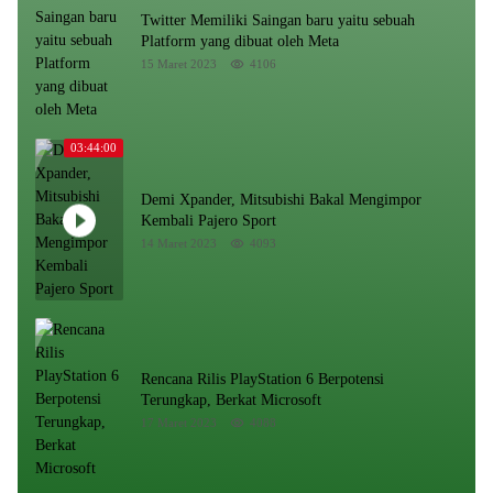
Twitter Memiliki Saingan baru yaitu sebuah
Platform yang dibuat oleh Meta
15 Maret 2023
4106
03:44:00
Demi Xpander, Mitsubishi Bakal Mengimpor
Kembali Pajero Sport
14 Maret 2023
4093
Rencana Rilis PlayStation 6 Berpotensi
Terungkap, Berkat Microsoft
17 Maret 2023
4088