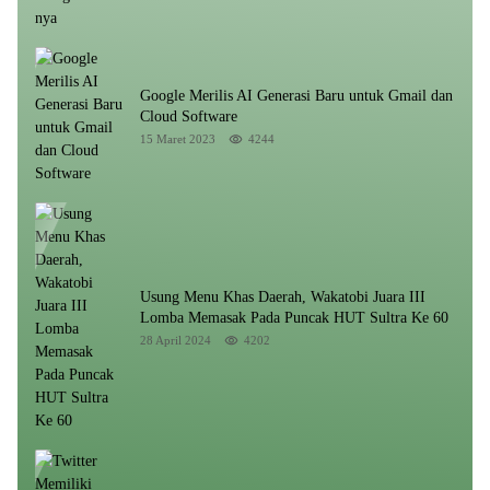
Google Merilis AI Generasi Baru untuk Gmail dan
Cloud Software
15 Maret 2023
4244
Usung Menu Khas Daerah, Wakatobi Juara III
Lomba Memasak Pada Puncak HUT Sultra Ke 60
28 April 2024
4202