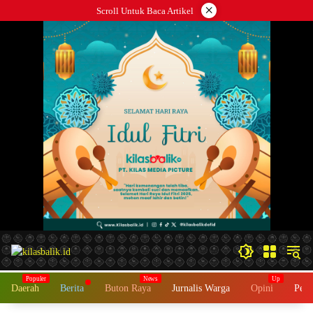
Langsung
×
Scroll Untuk Baca Artikel
ke
konten
Daerah
Berita
Buton Raya
Jurnalis Warga
Opini
Peme