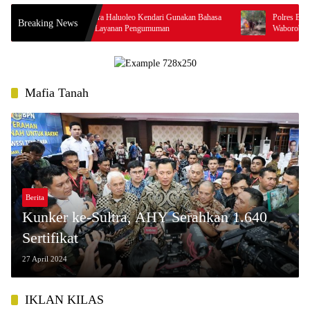
Resmi! Bandara Haluoleo Kendari Gunakan Bahasa
Polres Baubau Musnah
Breaking News
Tolaki dalam Layanan Pengumuman
Waborobo, Polisi Buru 
Mafia Tanah
Berita
Kunker ke-Sultra, AHY Serahkan 1.640
Sertifikat
27 April 2024
IKLAN KILAS