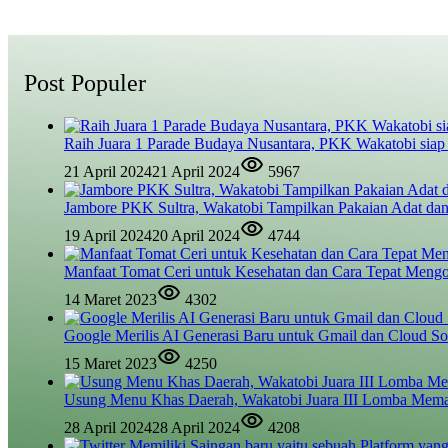
Post Populer
Raih Juara 1 Parade Budaya Nusantara, PKK Wakatobi siap
21 April 2024
21 April 2024
5967
Jambore PKK Sultra, Wakatobi Tampilkan Pakaian Adat dan
19 April 2024
20 April 2024
4744
Manfaat Tomat Ceri untuk Kesehatan dan Cara Tepat Meng
14 Maret 2023
4302
Google Merilis AI Generasi Baru untuk Gmail dan Cloud So
15 Maret 2023
4250
Usung Menu Khas Daerah, Wakatobi Juara III Lomba Mem
28 April 2024
28 April 2024
4208