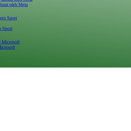
ibuat oleh Meta
o Sport
icrosoft