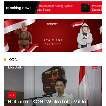
Polres Baubau Musnahkan Arena Sabung Ayam di
Pekarangan Rumah di W
Breaking News
Waborobo, Polisi Buru Pelaku
Dipicu Bara Bekas Pem
KONI
Berita
Haliana : KONI Wakatobi Miliki