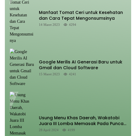
Manfaat Tomat Ceri untuk Kesehatan
dan Cara Tepat Mengonsumsinya
14 Maret 2023
4294
Google Merilis AI Generasi Baru untuk
Gmail dan Cloud Software
15 Maret 2023
4241
Usung Menu Khas Daerah, Wakatobi
Juara III Lomba Memasak Pada Puncak
HUT Sultra Ke 60
28 April 2024
4199