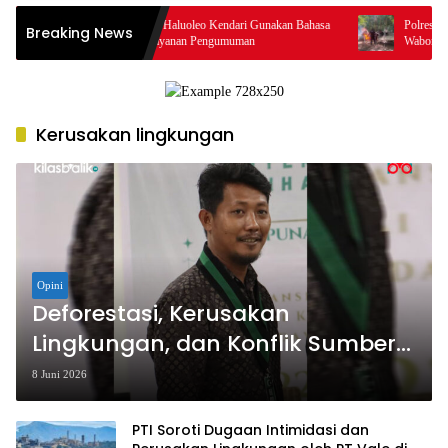
Resmi! Bandara Haluoleo Kendari Gunakan Bahasa
Polres Baubau Mus
Breaking News
Tolaki dalam Layanan Pengumuman
Waborobo, Polisi B
Kerusakan lingkungan
Opini
Deforestasi, Kerusakan
Lingkungan, dan Konflik Sumber
Daya Alam di Indonesia
8 Juni 2026
PTI Soroti Dugaan Intimidasi dan