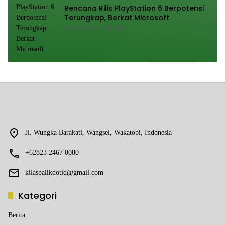
Rencana Rilis PlayStation 6 Berpotensi
Terungkap, Berkat Microsoft
17 Maret 2023
4091
Jl. Wungka Barakati, Wangsel, Wakatobi, Indonesia
+62823 2467 0080
kilasbalikdotid@gmail.com
Kategori
Berita