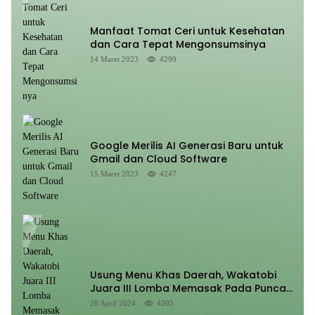
Manfaat Tomat Ceri untuk Kesehatan
dan Cara Tepat Mengonsumsinya
14 Maret 2023
4299
Google Merilis AI Generasi Baru untuk
Gmail dan Cloud Software
15 Maret 2023
4247
Usung Menu Khas Daerah, Wakatobi
Juara III Lomba Memasak Pada Puncak
HUT Sultra Ke 60
28 April 2024
4205