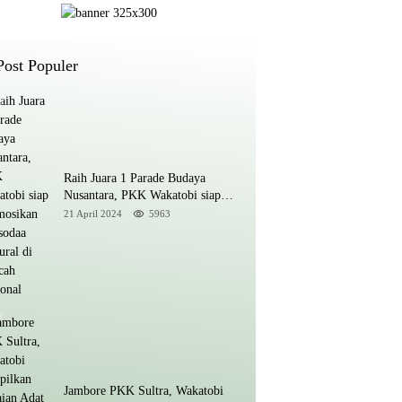
Post Populer
Raih Juara 1 Parade Budaya
Nusantara, PKK Wakatobi siap
Promosikan Kansodaa Cultural di
21 April 2024
5963
Kancah Nasional
Jambore PKK Sultra, Wakatobi