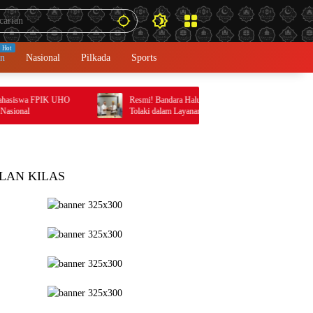
an
Nasional
Pilkada
Sports
FPIK UHO
Resmi! Bandara Haluoleo Kendari Gunakan Bahasa
Tolaki dalam Layanan Pengumuman
LAN KILAS