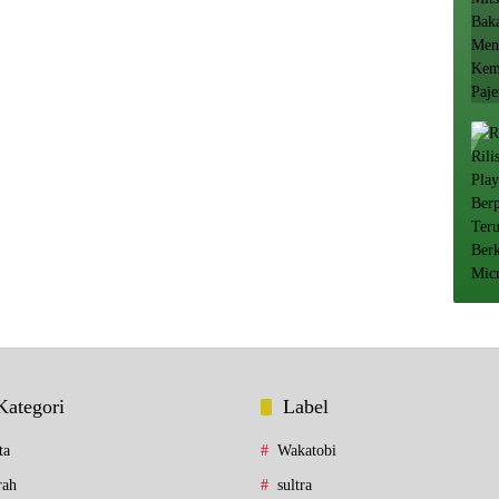
Kategori
Label
ta
Wakatobi
rah
sultra