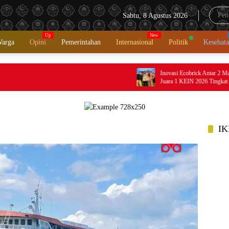
Sabtu, 8 Agustus 2026
Warga
Opini
Pemerintahan
Internasional
Politik
Kesehat
Inovasi Ecobrick Antar 2 Mahasiswa 
Juara 1 KEIN 2026 Tingkat Nasional
IK