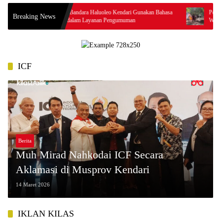
Resmi! Bandara Haluoleo Kendari Gunakan Bahasa
Polres Baubau
Breaking News
Tolaki dalam Layanan Pengumuman
Waborobo, Poli
ICF
Berita
Muh Mirad Nahkodai ICF Secara
Aklamasi di Musprov Kendari
14 Maret 2026
IKLAN KILAS