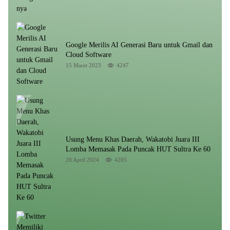
Google Merilis AI Generasi Baru untuk Gmail dan
Cloud Software
15 Maret 2023
4247
Usung Menu Khas Daerah, Wakatobi Juara III
Lomba Memasak Pada Puncak HUT Sultra Ke 60
28 April 2024
4205