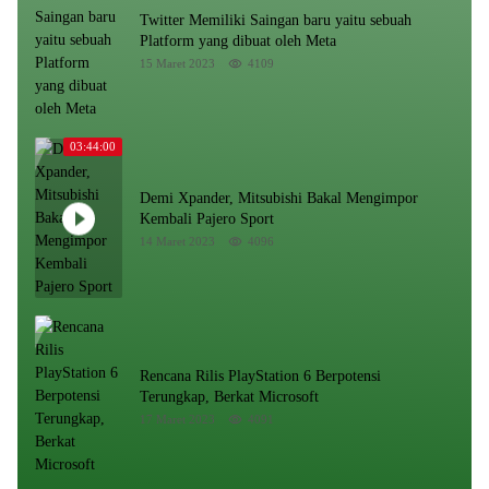
Twitter Memiliki Saingan baru yaitu sebuah
Platform yang dibuat oleh Meta
15 Maret 2023
4109
03:44:00
Demi Xpander, Mitsubishi Bakal Mengimpor
Kembali Pajero Sport
14 Maret 2023
4096
Rencana Rilis PlayStation 6 Berpotensi
Terungkap, Berkat Microsoft
17 Maret 2023
4091