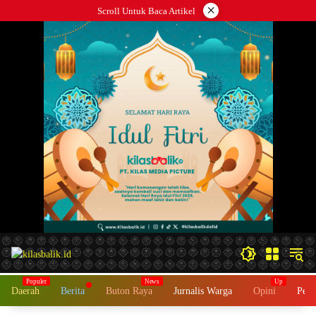
Langsung
×
Scroll Untuk Baca Artikel
ke
konten
Daerah
Berita
Buton Raya
Jurnalis Warga
Opini
Peme