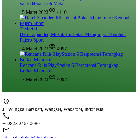
yang dibuat oleh Meta
15 Maret 2023
4110
03:44:00
Demi Xpander, Mitsubishi Bakal Mengimpor Kembali
Pajero Sport
14 Maret 2023
4097
Rencana Rilis PlayStation 6 Berpotensi Terungkap,
Berkat Microsoft
17 Maret 2023
4092
Jl. Wungka Barakati, Wangsel, Wakatobi, Indonesia
+62823 2467 0080
kilasbalikdotid@gmail.com