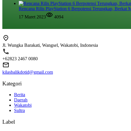
Rencana Rilis PlayStation 6 Berpotensi Terungkap, Berkat M
17 Maret 2023
4094
Jl. Wungka Barakati, Wangsel, Wakatobi, Indonesia
+62823 2467 0080
kilasbalikdotid@gmail.com
Kategori
Berita
Daerah
Wakatobi
Sultra
Label