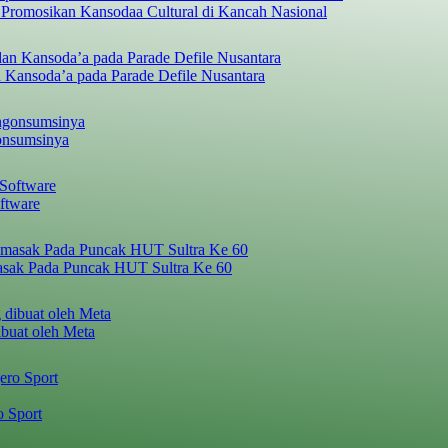
 Promosikan Kansodaa Cultural di Kancah Nasional
 Kansoda’a pada Parade Defile Nusantara
onsumsinya
ftware
asak Pada Puncak HUT Sultra Ke 60
ibuat oleh Meta
o Sport