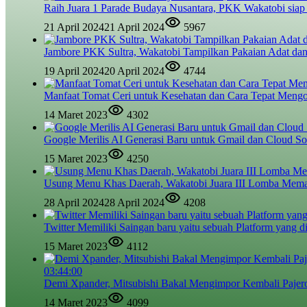
Raih Juara 1 Parade Budaya Nusantara, PKK Wakatobi siap
21 April 2024
21 April 2024
5967
Jambore PKK Sultra, Wakatobi Tampilkan Pakaian Adat dan
19 April 2024
20 April 2024
4744
Manfaat Tomat Ceri untuk Kesehatan dan Cara Tepat Meng
14 Maret 2023
4302
Google Merilis AI Generasi Baru untuk Gmail dan Cloud So
15 Maret 2023
4250
Usung Menu Khas Daerah, Wakatobi Juara III Lomba Mem
28 April 2024
28 April 2024
4208
Twitter Memiliki Saingan baru yaitu sebuah Platform yang d
15 Maret 2023
4112
03:44:00
Demi Xpander, Mitsubishi Bakal Mengimpor Kembali Pajer
14 Maret 2023
4099