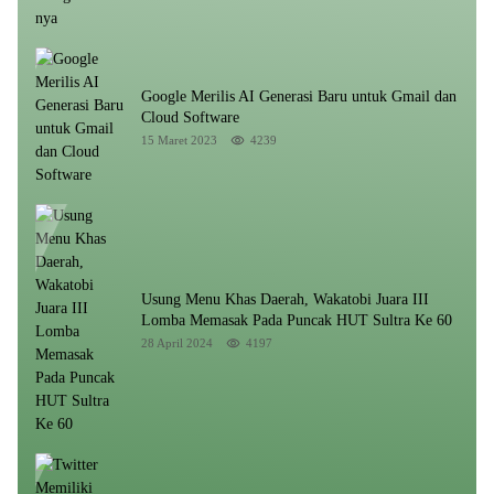
Google Merilis AI Generasi Baru untuk Gmail dan
Cloud Software
15 Maret 2023
4239
Usung Menu Khas Daerah, Wakatobi Juara III
Lomba Memasak Pada Puncak HUT Sultra Ke 60
28 April 2024
4197