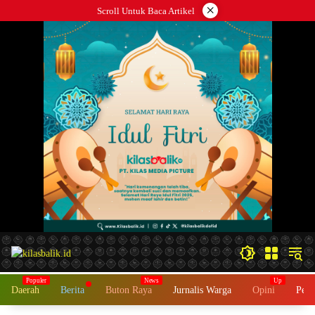
Langsung
×
Scroll Untuk Baca Artikel
ke
konten
Daerah
Berita
Buton Raya
Jurnalis Warga
Opini
Peme