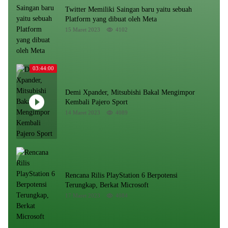
Twitter Memiliki Saingan baru yaitu sebuah
Platform yang dibuat oleh Meta
15 Maret 2023
4102
03:44:00
Demi Xpander, Mitsubishi Bakal Mengimpor
Kembali Pajero Sport
14 Maret 2023
4089
Rencana Rilis PlayStation 6 Berpotensi
Terungkap, Berkat Microsoft
17 Maret 2023
4084