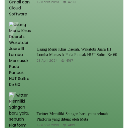
15 Maret 2023
4239
Usung Menu Khas Daerah, Wakatobi Juara III
Lomba Memasak Pada Puncak HUT Sultra Ke 60
28 April 2024
4197
Twitter Memiliki Saingan baru yaitu sebuah
Platform yang dibuat oleh Meta
15 Maret 2023
4102