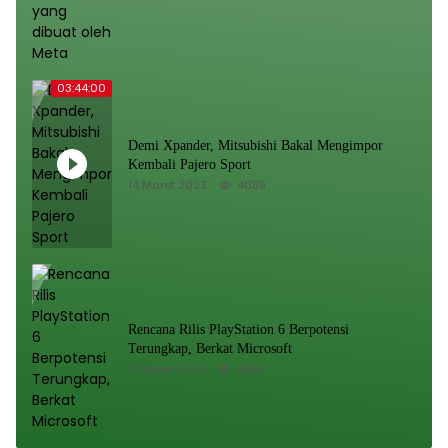
03:44:00
Demi Xpander, Mitsubishi Bakal Mengimpor
Kembali Pajero Sport
14 Maret 2023
4089
Rencana Rilis PlayStation 6 Berpotensi
Terungkap, Berkat Microsoft
17 Maret 2023
4084