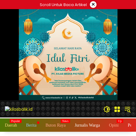
Langsung
×
Scroll Untuk Baca Artikel
ke
konten
Daerah
Berita
Buton Raya
Jurnalis Warga
Opini
Peme