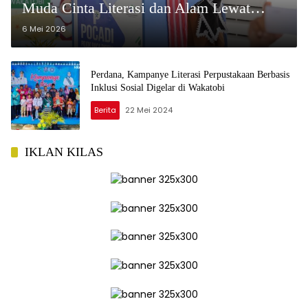
Muda Cinta Literasi dan Alam Lewat
Lomba Bercerita
6 Mei 2026
Perdana, Kampanye Literasi Perpustakaan Berbasis
Inklusi Sosial Digelar di Wakatobi
Berita
22 Mei 2024
IKLAN KILAS