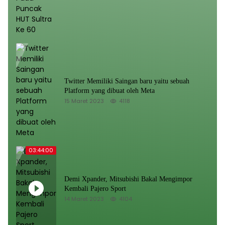
Twitter Memiliki Saingan baru yaitu sebuah
Platform yang dibuat oleh Meta
15 Maret 2023
4118
03:44:00
Demi Xpander, Mitsubishi Bakal Mengimpor
Kembali Pajero Sport
14 Maret 2023
4104