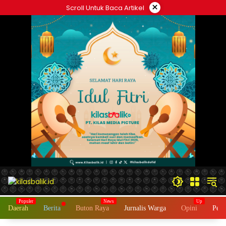
Langsung
×
Scroll Untuk Baca Artikel
ke
konten
Daerah
Berita
Buton Raya
Jurnalis Warga
Opini
Peme