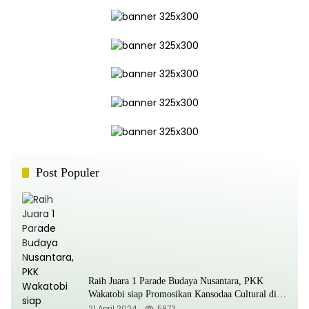
Post Populer
Raih Juara 1 Parade Budaya Nusantara, PKK
Wakatobi siap Promosikan Kansodaa Cultural di
Kancah Nasional
21 April 2024
5973