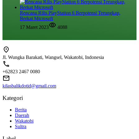
Rencana Rilis PlayStation 6 Berpotensi Terungkap,
Berkat Microsoft
17 Maret 2023
4088
Jl. Wungka Barakati, Wangsel, Wakatobi, Indonesia
+62823 2467 0080
kilasbalikdotid@gmail.com
Kategori
Berita
Daerah
Wakatobi
Sultra
Label