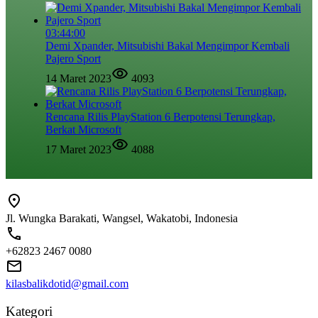
03:44:00
Demi Xpander, Mitsubishi Bakal Mengimpor Kembali
Pajero Sport
14 Maret 2023
4093
Rencana Rilis PlayStation 6 Berpotensi Terungkap,
Berkat Microsoft
17 Maret 2023
4088
Jl. Wungka Barakati, Wangsel, Wakatobi, Indonesia
+62823 2467 0080
kilasbalikdotid@gmail.com
Kategori