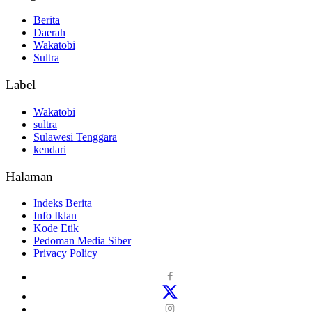
Berita
Daerah
Wakatobi
Sultra
Label
Wakatobi
sultra
Sulawesi Tenggara
kendari
Halaman
Indeks Berita
Info Iklan
Kode Etik
Pedoman Media Siber
Privacy Policy