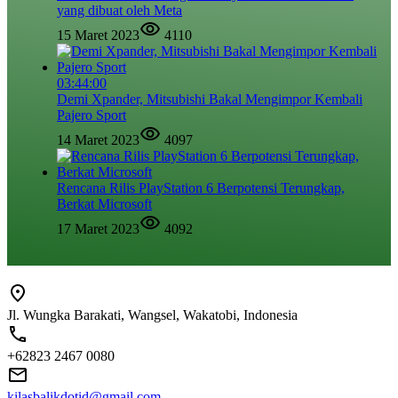
yang dibuat oleh Meta
15 Maret 2023
4110
03:44:00
Demi Xpander, Mitsubishi Bakal Mengimpor Kembali
Pajero Sport
14 Maret 2023
4097
Rencana Rilis PlayStation 6 Berpotensi Terungkap,
Berkat Microsoft
17 Maret 2023
4092
Jl. Wungka Barakati, Wangsel, Wakatobi, Indonesia
+62823 2467 0080
kilasbalikdotid@gmail.com