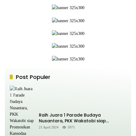
Post Populer
Raih Juara 1 Parade Budaya
Nusantara, PKK Wakatobi siap
Promosikan Kansodaa Cultural di
21 April 2024
5971
Kancah Nasional