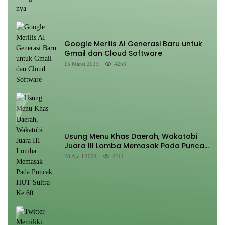
Google Merilis AI Generasi Baru untuk
Gmail dan Cloud Software
15 Maret 2023
4253
Usung Menu Khas Daerah, Wakatobi
Juara III Lomba Memasak Pada Puncak
HUT Sultra Ke 60
28 April 2024
4211