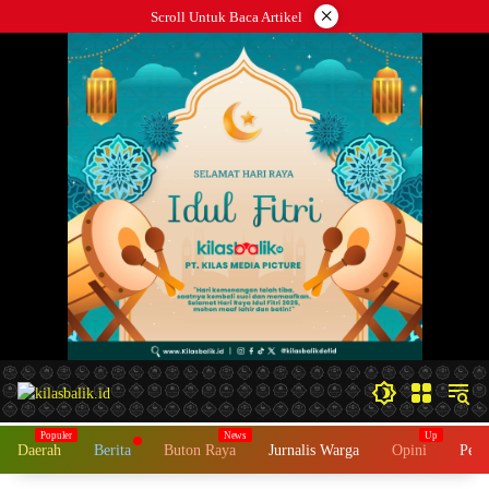
Langsung
×
Scroll Untuk Baca Artikel
ke
konten
Daerah
Berita
Buton Raya
Jurnalis Warga
Opini
Peme